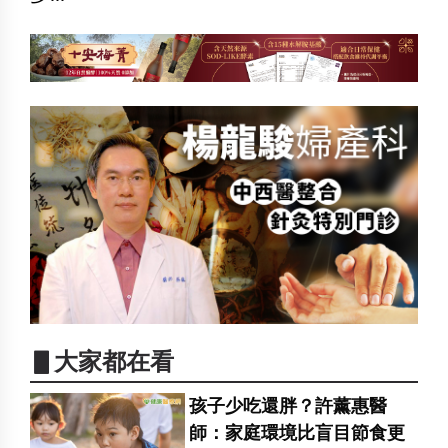
▋大家都在看
孩子少吃還胖？許薰惠醫
師：家庭環境比盲目節食更