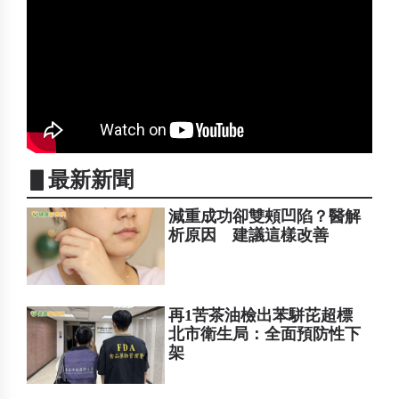
▋最新新聞
減重成功卻雙頰凹陷？醫解
析原因 建議這樣改善
再1苦茶油檢出苯駢芘超標
北市衛生局：全面預防性下
架