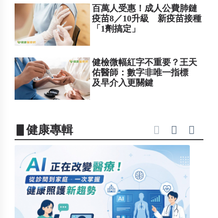
百萬人受惠！成人公費肺鏈
疫苗8／10升級 新疫苗接種
「1劑搞定」
健檢微幅紅字不重要？王天
佑醫師：數字非唯一指標
及早介入更關鍵
▋健康專輯