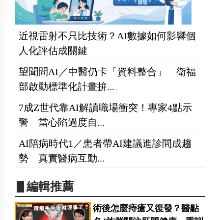
近視雷射不只比技術？AI數據如何影響個
人化評估成關鍵
望聞問AI／中醫仍卡「資料整合」 衛福
部啟動標準化計畫拚...
7成Z世代靠AI解讀職場衝突！專家4點示
警 當心陷過度自...
AI陪病時代1／患者帶AI建議進診間成趨
勢 真實醫病互動...
▋編輯推薦
術後怎麼痔瘡又復發？醫點