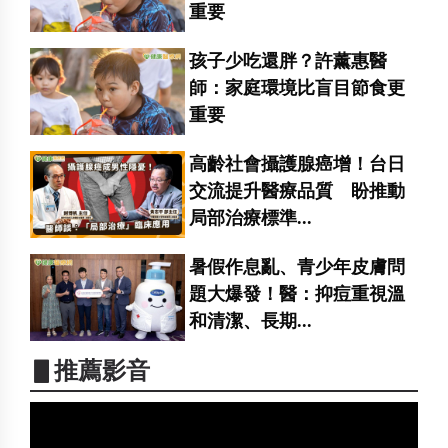
重要
孩子少吃還胖？許薰惠醫
師：家庭環境比盲目節食更
重要
高齡社會攝護腺癌增！台日
交流提升醫療品質 盼推動
局部治療標準...
暑假作息亂、青少年皮膚問
題大爆發！醫：抑痘重視溫
和清潔、長期...
▋推薦影音