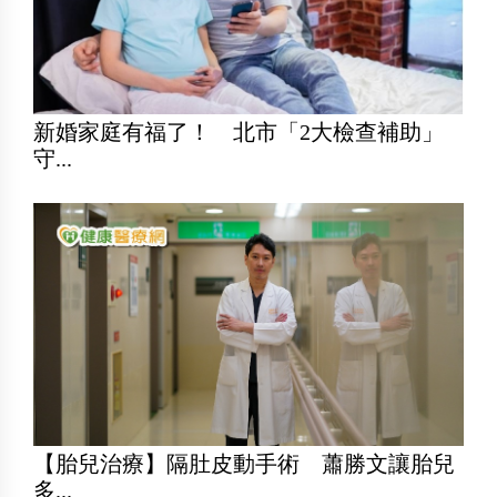
新婚家庭有福了！ 北市「2大檢查補助」
守...
【胎兒治療】隔肚皮動手術 蕭勝文讓胎兒
多...