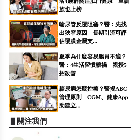
名4族群關注肛門健康 重訓
族也上榜
輸尿管反覆阻塞？醫：先找
出狹窄原因 長期引流可評
估覆膜金屬支...
夏季為什麼容易腸胃不適？
醫：4生活習慣釀禍 親授5
招改善
糖尿病怎麼控糖？醫揭ABC
管理原則 CGM、健康App
助建立...
▋關注我們