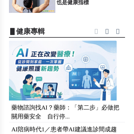
也是健康指標
▋健康專輯
藥物諮詢找AI？藥師：「第二步」必做把
關用藥安全 自行停...
AI陪病時代1／患者帶AI建議進診間成趨