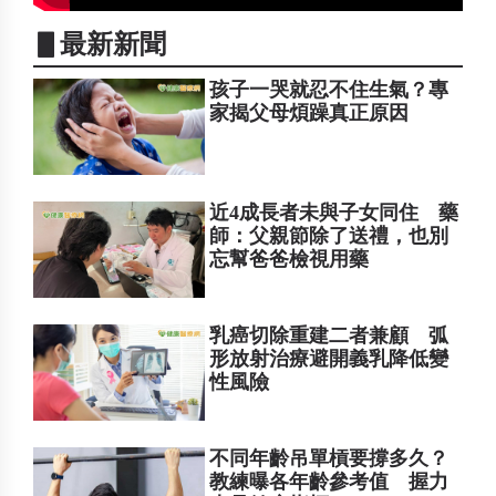
▋最新新聞
孩子一哭就忍不住生氣？專
家揭父母煩躁真正原因
近4成長者未與子女同住 藥
師：父親節除了送禮，也別
忘幫爸爸檢視用藥
乳癌切除重建二者兼顧 弧
形放射治療避開義乳降低變
性風險
不同年齡吊單槓要撐多久？
教練曝各年齡參考值 握力