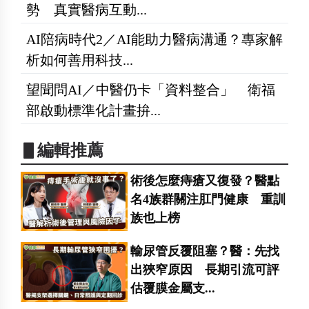
勢 真實醫病互動...
AI陪病時代2／AI能助力醫病溝通？專家解
析如何善用科技...
望聞問AI／中醫仍卡「資料整合」 衛福
部啟動標準化計畫拚...
▋編輯推薦
術後怎麼痔瘡又復發？醫點
名4族群關注肛門健康 重訓
族也上榜
輸尿管反覆阻塞？醫：先找
出狹窄原因 長期引流可評
估覆膜金屬支...