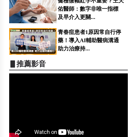
健檢微幅紅字不重要？王天
佑醫師：數字非唯一指標
及早介入更關...
青春痘患者1原因常自行停
藥！導入AI輔助醫病溝通
助力治療持...
▋推薦影音