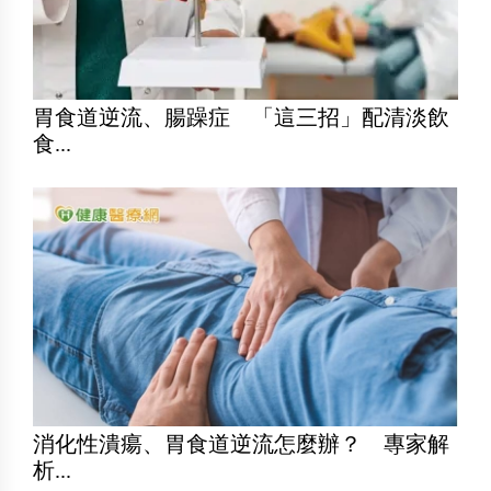
胃食道逆流、腸躁症 「這三招」配清淡飲
食...
消化性潰瘍、胃食道逆流怎麼辦？ 專家解
析...