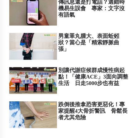
傳訊息還是打電話？選錯時
機易生誤會 專家：文字沒
有語氣
男童睪丸腫大、表面蚯蚓
狀？當心是「精索靜脈曲
張」
別讓代謝症候群成慢性病起
點！「健康ACE」3面向調整
生活 日走5000步也有益
跌倒後推拿恐害更惡化！專
家提醒4大骨折警訊 骨鬆長
者尤其危險