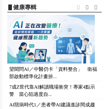
▋健康專輯
望聞問AI／中醫仍卡「資料整合」 衛福
部啟動標準化計畫拚...
7成Z世代靠AI解讀職場衝突！專家4點示
警 當心陷過度自...
AI陪病時代1／患者帶AI建議進診間成趨