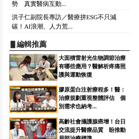
勢 真實醫病互動...
洪子仁副院長專訪／醫療拼ESG不只減
碳！AI浪潮、人力荒...
▋編輯推薦
大面積雷射光生物調節治療
有哪些應用？醫解析疼痛照
護與運動恢復
膠原蛋白注射療程多！醫：
治療規劃重視整體評估 個
別需求也納考...
高齡社會攝護腺癌增！台日
交流提升醫療品質 盼推動
局部治療標準...