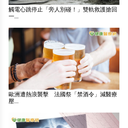
觸電心跳停止「旁人別碰！」雙軌救護搶回
一...
歐洲遭熱浪襲擊 法國祭「禁酒令」減醫療
壓...