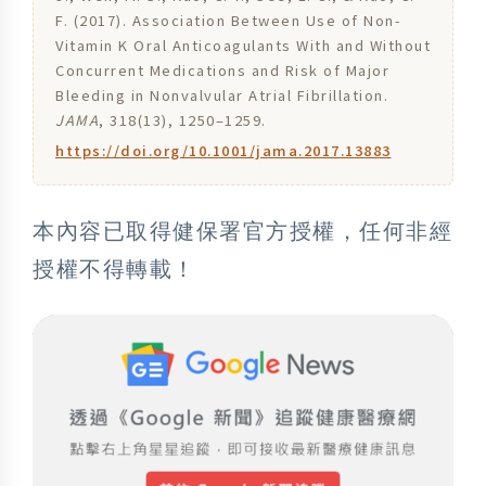
F. (2017). Association Between Use of Non-
Vitamin K Oral Anticoagulants With and Without
Concurrent Medications and Risk of Major
Bleeding in Nonvalvular Atrial Fibrillation.
JAMA
, 318(13), 1250–1259.
https://doi.org/10.1001/jama.2017.13883
本內容已取得健保署官方授權，任何非經
授權不得轉載！