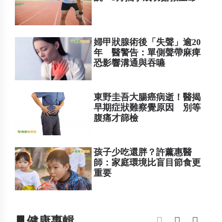
婦甲狀腺術後「失聲」逾20
年 醫警告：單側聲帶麻痺
恐影響溝通與吞嚥
東野圭吾大腸癌病逝！醫揭
早期症狀難察覺原因 別等
腹痛才篩檢
孩子少吃還胖？許薰惠醫
師：家庭環境比盲目節食更
重要
▋健康專輯