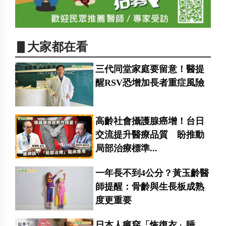
▋大家都在看
三代同堂家庭要留意！醫提
醒RSV恐增加長者重症風險
高齡社會攝護腺癌增！台日
交流提升醫療品質 盼推動
局部治療標準...
一年長不到4公分？黃玉齡醫
師提醒：骨齡與生長板成熟
度更重要
日本人瘋穿「恢復衣」睡