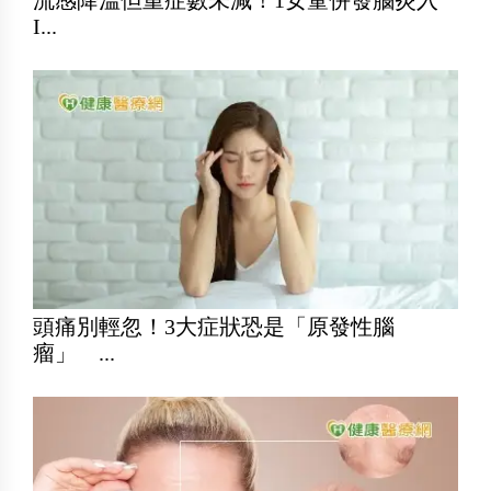
流感降溫但重症數未減！1女童併發腦炎入
I...
頭痛別輕忽！3大症狀恐是「原發性腦
瘤」 ...