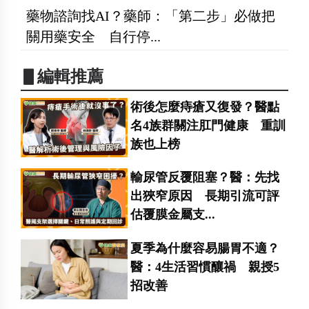
藥物諮詢找AI？藥師：「第二步」必做把
關用藥安全 自行停...
▋編輯推薦
術後怎麼痔瘡又復發？醫點
名4族群關注肛門健康 重訓
族也上榜
輸尿管反覆阻塞？醫：先找
出狹窄原因 長期引流可評
估覆膜金屬支...
夏季為什麼容易腸胃不適？
醫：4生活習慣釀禍 親授5
招改善