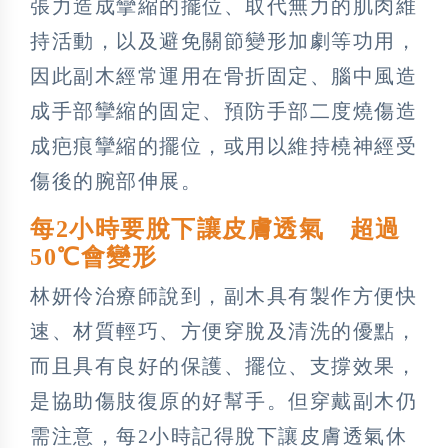
張力造成攣縮的擺位、取代無力的肌肉維
持活動，以及避免關節變形加劇等功用，
因此副木經常運用在骨折固定、腦中風造
成手部攣縮的固定、預防手部二度燒傷造
成疤痕攣縮的擺位，或用以維持橈神經受
傷後的腕部伸展。
每2小時要脫下讓皮膚透氣 超過
50℃會變形
林妍伶治療師說到，副木具有製作方便快
速、材質輕巧、方便穿脫及清洗的優點，
而且具有良好的保護、擺位、支撐效果，
是協助傷肢復原的好幫手。但穿戴副木仍
需注意，每2小時記得脫下讓皮膚透氣休