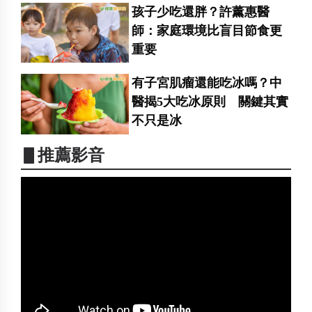
孩子少吃還胖？許薰惠醫
師：家庭環境比盲目節食更
重要
有子宮肌瘤還能吃冰嗎？中
醫揭5大吃冰原則 關鍵其實
不只是冰
▋推薦影音