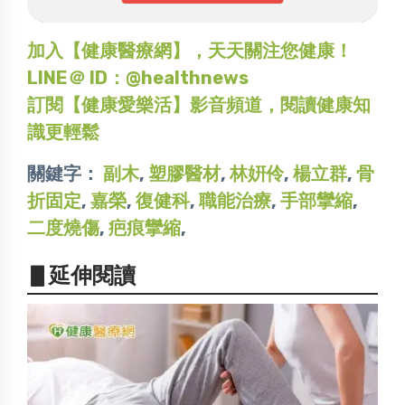
加入【健康醫療網】，天天關注您健康！
LINE＠ ID：@healthnews
訂閱【健康愛樂活】影音頻道，閱讀健康知
識更輕鬆
關鍵字：
副木
,
塑膠醫材
,
林姸伶
,
楊立群
,
骨
折固定
,
嘉榮
,
復健科
,
職能治療
,
手部攣縮
,
二度燒傷
,
疤痕攣縮
,
▋延伸閱讀