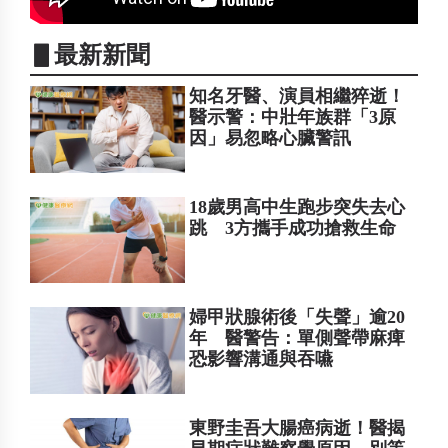
▋最新新聞
知名牙醫、演員相繼猝逝！
醫示警：中壯年族群「3原
因」易忽略心臟警訊
18歲男高中生跑步突失去心
跳 3方攜手成功搶救生命
婦甲狀腺術後「失聲」逾20
年 醫警告：單側聲帶麻痺
恐影響溝通與吞嚥
東野圭吾大腸癌病逝！醫揭