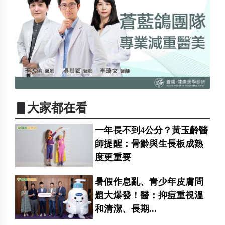
▋大家都在看
一年長不到4公分？黃玉齡醫
師提醒：骨齡與生長板成熟
度更重要
暑假作息亂、青少年皮膚問
題大爆發！醫：抑痘重視溫
和清潔、長期...