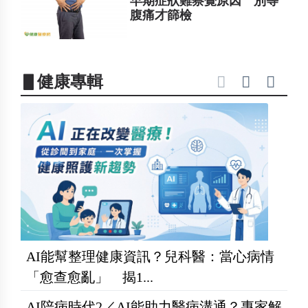
早期症狀難察覺原因 別等
腹痛才篩檢
▋健康專輯
AI能幫整理健康資訊？兒科醫：當心病情
「愈查愈亂」 揭1...
AI陪病時代2／AI能助力醫病溝通？專家解