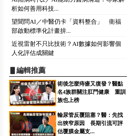
析如何善用科技...
望聞問AI／中醫仍卡「資料整合」 衛福
部啟動標準化計畫拚...
近視雷射不只比技術？AI數據如何影響個
人化評估成關鍵
▋編輯推薦
術後怎麼痔瘡又復發？醫點
名4族群關注肛門健康 重訓
族也上榜
輸尿管反覆阻塞？醫：先找
出狹窄原因 長期引流可評
估覆膜金屬支...