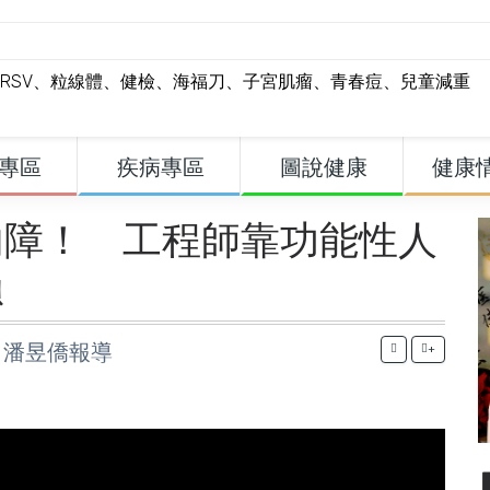
RSV
、
粒線體
、
健檢
、
海福刀
、
子宮肌瘤
、
青春痘
、
兒童減重
專區
疾病專區
圖說健康
健康
內障！ 工程師靠功能性人
賴
芬、潘昱僑報導
+