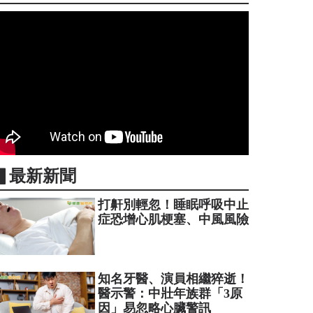
▋最新新聞
打鼾別輕忽！睡眠呼吸中止
症恐增心肌梗塞、中風風險
知名牙醫、演員相繼猝逝！
醫示警：中壯年族群「3原
因」易忽略心臟警訊