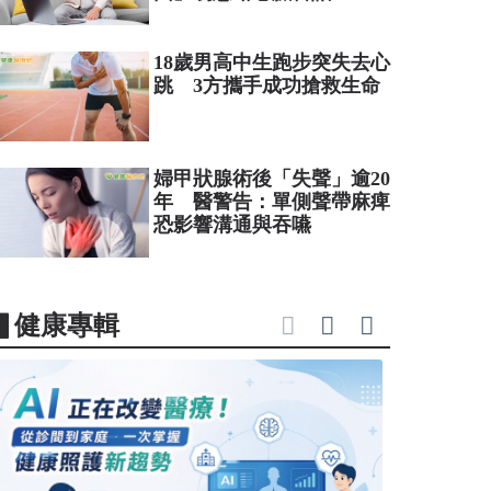
18歲男高中生跑步突失去心
跳 3方攜手成功搶救生命
婦甲狀腺術後「失聲」逾20
年 醫警告：單側聲帶麻痺
恐影響溝通與吞嚥
▋健康專輯