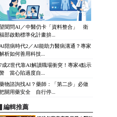
望聞問AI／中醫仍卡「資料整合」 衛
福部啟動標準化計畫拚...
AI陪病時代2／AI能助力醫病溝通？專家
解析如何善用科技...
7成Z世代靠AI解讀職場衝突！專家4點示
警 當心陷過度自...
藥物諮詢找AI？藥師：「第二步」必做
把關用藥安全 自行停...
▋編輯推薦