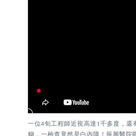
一位4旬工程師近視高達1千多度，還
糊，一檢查竟然是白內障！振興醫院