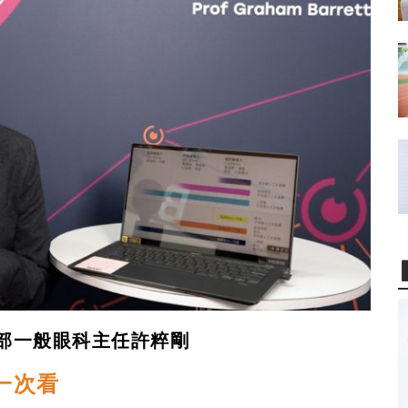
部一
般眼科主任許粹剛
一次看