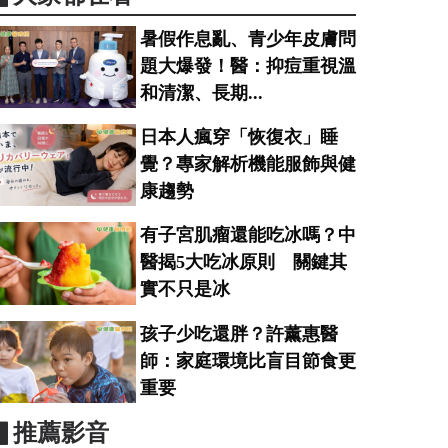
暑假作息亂、青少年皮膚問
題大爆發！醫：抑痘重視溫
和清潔、長期...
日本人瘋穿「恢復衣」睡
覺？專家解析機能服飾與健
康趨勢
有子宮肌瘤還能吃冰嗎？中
醫揭5大吃冰原則 關鍵其
實不只是冰
孩子少吃還胖？許薰惠醫
師：家庭環境比盲目節食更
重要
▋推薦影音