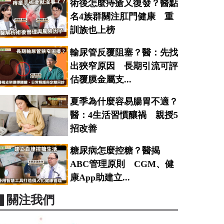
術後怎麼痔瘡又復發？醫點
名4族群關注肛門健康 重
訓族也上榜
輸尿管反覆阻塞？醫：先找
出狹窄原因 長期引流可評
估覆膜金屬支...
夏季為什麼容易腸胃不適？
醫：4生活習慣釀禍 親授5
招改善
糖尿病怎麼控糖？醫揭
ABC管理原則 CGM、健
康App助建立...
▋關注我們