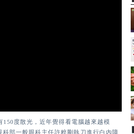
有150度散光，近年覺得看電腦越來越模
眼科部一般眼科主任許粹剛執刀進行白內障