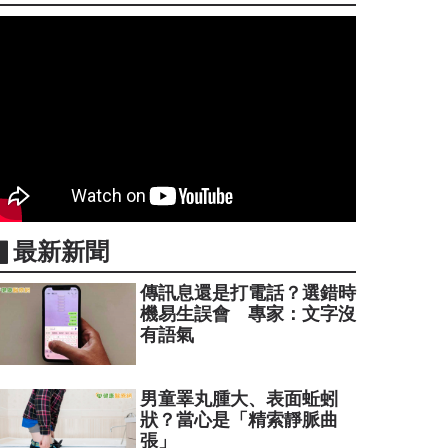
▋最新新聞
傳訊息還是打電話？選錯時
機易生誤會 專家：文字沒
有語氣
男童睪丸腫大、表面蚯蚓
狀？當心是「精索靜脈曲
張」