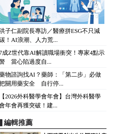
洪子仁副院長專訪／醫療拼ESG不只減
碳！AI浪潮、人力荒...
7成Z世代靠AI解讀職場衝突！專家4點示
警 當心陷過度自...
藥物諮詢找AI？藥師：「第二步」必做
把關用藥安全 自行停...
【2026外科醫學會年會】台灣外科醫學
會年會再獲突破！建...
▋編輯推薦