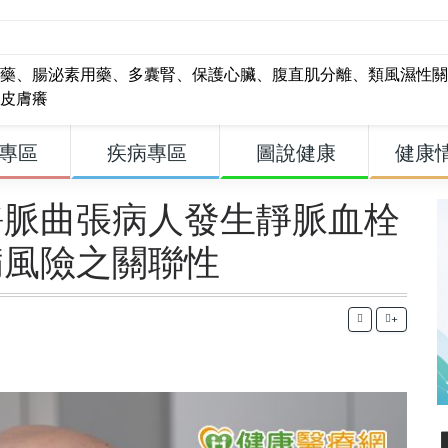
藥
、
腸泌素用藥
、
多囊腎
、
保護心臟
、
腹直肌分離
、
類風濕性關
皮膚癢
專區
疾病專區
圖說健康
健康
靜脈曲張病人發生靜脈血栓
病風險之關聯性
+