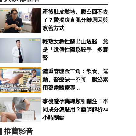
產後肚皮鬆垮、腹凸回不去
了？醫揭腹直肌分離原因與
改善方式
輕熟女急性腦出血送醫 竟
是「遺傳性隱形殺手」多囊
腎
體重管理金三角：飲食、運
動、醫療缺一不可 腸泌素
用藥需醫療專...
事後避孕藥轉類引關注！不
同成分怎麼用？藥師解析24
小時關鍵
▋推薦影音