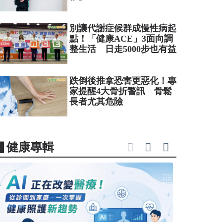
別讓代謝症候群成慢性病起
點！「健康ACE」3面向調
整生活 日走5000步也有益
跌倒後推拿恐害更惡化！專
家提醒4大骨折警訊 骨鬆
長者尤其危險
▋健康專輯