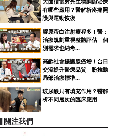
大面積雷射光生物調節治療
有哪些應用？醫解析疼痛照
護與運動恢復
膠原蛋白注射療程多！醫：
治療規劃重視整體評估 個
別需求也納考...
高齡社會攝護腺癌增！台日
交流提升醫療品質 盼推動
局部治療標準...
玻尿酸只有填充作用？醫解
析不同層次的臨床應用
▋關注我們