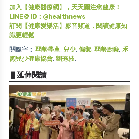
加入【健康醫療網】，天天關注您健康！
LINE＠ ID：@healthnews
訂閱【健康愛樂活】影音頻道，閱讀健康知
識更輕鬆
關鍵字：
弱勢學童
,
兒少
,
偏鄉
,
弱勢廚藝
,
禾
煦兒少健康協會
,
劉秀枝
,
▋延伸閱讀