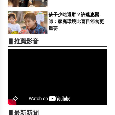
孩子少吃還胖？許薰惠醫
師：家庭環境比盲目節食更
重要
▋推薦影音
▋最新新聞