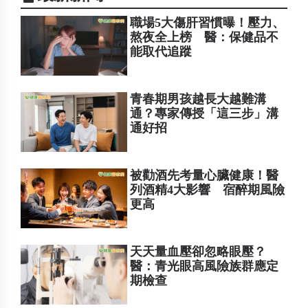
職場5大傷肝習慣曝！壓力、
熬夜全上榜 醫：保健品不
能取代追蹤
青春期男孩越長大越難溝
通？專家傳授「這三步」溝
通好招
被勸酒先考量心臟健康！醫
列酒精4大影響 宿醉期風險
更高
天天量血壓卻忽略眼壓？
醫：青光眼高風險族群應定
期檢查