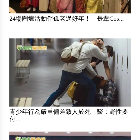
24場圍爐活動伴孤老過好年！ 長輩Cos...
青少年行為嚴重偏差致人於死 醫：野性要
付...