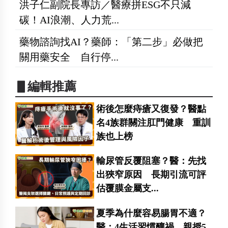
洪子仁副院長專訪／醫療拼ESG不只減
碳！AI浪潮、人力荒...
藥物諮詢找AI？藥師：「第二步」必做把
關用藥安全 自行停...
▋編輯推薦
術後怎麼痔瘡又復發？醫點
名4族群關注肛門健康 重訓
族也上榜
輸尿管反覆阻塞？醫：先找
出狹窄原因 長期引流可評
估覆膜金屬支...
夏季為什麼容易腸胃不適？
醫：4生活習慣釀禍 親授5