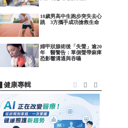
18歲男高中生跑步突失去心
跳 3方攜手成功搶救生命
婦甲狀腺術後「失聲」逾20
年 醫警告：單側聲帶麻痺
恐影響溝通與吞嚥
▋健康專輯