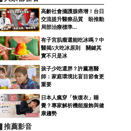
高齡社會攝護腺癌增！台日
交流提升醫療品質 盼推動
局部治療標準...
有子宮肌瘤還能吃冰嗎？中
醫揭5大吃冰原則 關鍵其
實不只是冰
孩子少吃還胖？許薰惠醫
師：家庭環境比盲目節食更
重要
日本人瘋穿「恢復衣」睡
覺？專家解析機能服飾與健
康趨勢
▋推薦影音