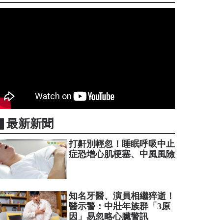
▋最新新聞
打鼾別輕忽！睡眠呼吸中止
症恐增心肌梗塞、中風風險
知名牙醫、演員相繼猝逝！
醫示警：中壯年族群「3原
因」易忽略心臟警訊