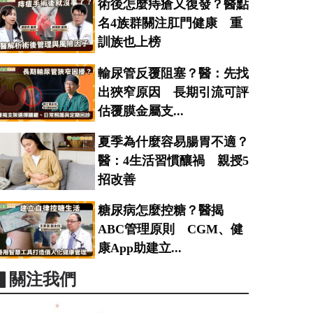
術後怎麼痔瘡又復發？醫點
名4族群關注肛門健康 重
訓族也上榜
輸尿管反覆阻塞？醫：先找
出狹窄原因 長期引流可評
估覆膜金屬支...
夏季為什麼容易腸胃不適？
醫：4生活習慣釀禍 親授5
招改善
糖尿病怎麼控糖？醫揭
ABC管理原則 CGM、健
康App助建立...
▋關注我們