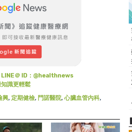
＠ ID：@healthnews
康知識更輕鬆
翰興
,
定期健檢
,
門諾醫院
,
心臟血管內科
,