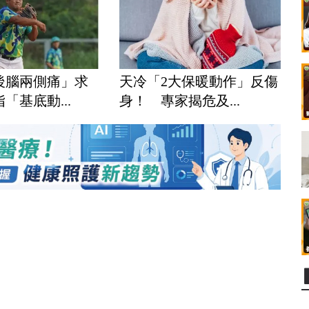
後腦兩側痛」求
天冷「2大保暖動作」反傷
「基底動...
身！ 專家揭危及...