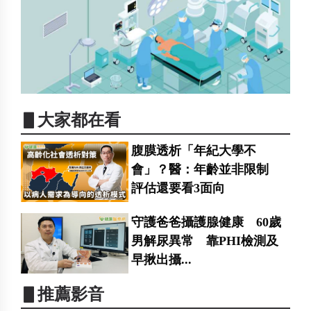
▋大家都在看
腹膜透析「年紀大學不
會」？醫：年齡並非限制
評估還要看3面向
守護爸爸攝護腺健康 60歲
男解尿異常 靠PHI檢測及
早揪出攝...
▋推薦影音