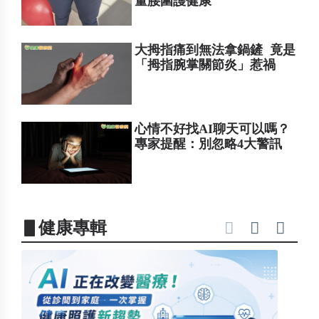
量腰圍護健康
大拇指痛到無法拿鍋鏟 竟是
「拇指腕掌關節炎」惹禍
心情不好找AI聊天可以嗎？
專家提醒：別忽略4大警訊
▋健康專輯