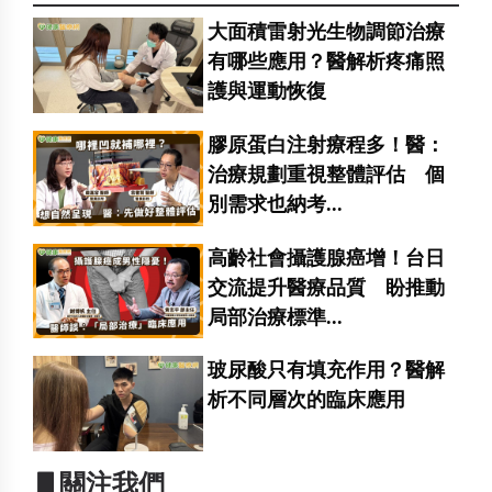
大面積雷射光生物調節治療
有哪些應用？醫解析疼痛照
護與運動恢復
膠原蛋白注射療程多！醫：
治療規劃重視整體評估 個
別需求也納考...
高齡社會攝護腺癌增！台日
交流提升醫療品質 盼推動
局部治療標準...
玻尿酸只有填充作用？醫解
析不同層次的臨床應用
▋關注我們