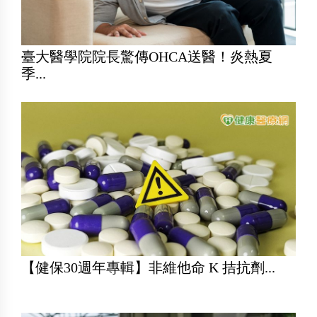
臺大醫學院院長驚傳OHCA送醫！炎熱夏
季...
【健保30週年專輯】非維他命 K 拮抗劑...