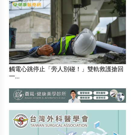
觸電心跳停止「旁人別碰！」雙軌救護搶回
一...