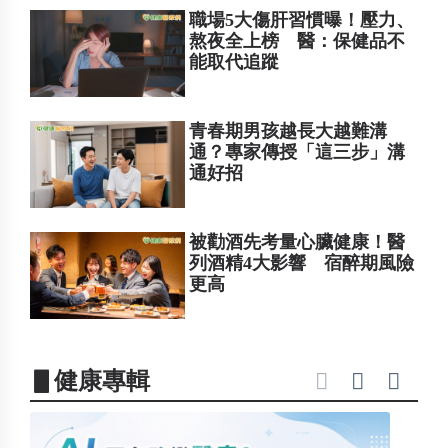
職場5大傷肝習慣曝！壓力、
熬夜全上榜 醫：保健品不
能取代追蹤
青春期男孩越長大越難溝
通？專家傳授「這三步」溝
通好招
被勸酒先考量心臟健康！醫
列酒精4大影響 宿醉期風險
更高
▋健康專輯