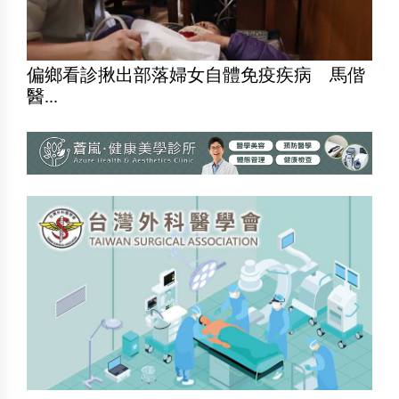
偏鄉看診揪出部落婦女自體免疫疾病 馬偕
醫...