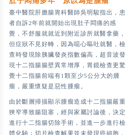
肚子悶痛多年 原以為是腫瘤
臺中醫院肝膽腸胃科醫師吳明駿指出，患
者自訴2年前就開始出現肚子悶痛的感
覺，不舒服就就近到附近診所就醫拿藥，
但症狀不見好轉，因為噁心嘔吐就醫，檢
查時發現除胰臟發炎指數偏高，超音波發
現十二指腸腸壁異常增厚，胃鏡檢查更驚
覺十二指腸前端有1顆至少5公分大的腫
瘤，嚴重懷疑是惡性腫瘤。
由於斷層掃描顯示腫瘤造成十二指腸嚴重
狹窄導致腸阻塞，經與家屬討論後，決定
進行十二指腸切除手術，並進一步進行檢
體化驗﹔切片檢查解果並未發現癌細胞，