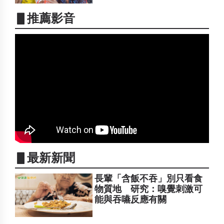
▋推薦影音
▋最新新聞
長輩「含飯不吞」別只看食
物質地 研究：嗅覺刺激可
能與吞嚥反應有關