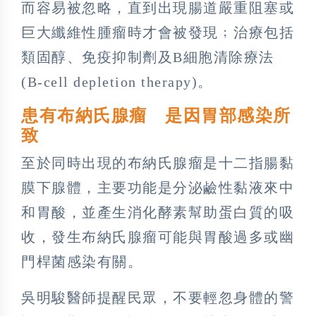
而容易被忽略，直到出現腸道嚴重阻塞或
巨大纖維性腫瘤時才會被發現﹔治療包括
類固醇、免疫抑制劑及B細胞清除療法
(B-cell depletion therapy)。
患有布納氏腺瘤 是因胃部感染所
致
至於同時出現的布納氏腺瘤是十二指腸黏
膜下腺體，主要功能是分泌鹼性黏液來中
和胃酸，並產生消化酵素幫助蛋白質的吸
收，發生布納氏腺瘤可能與胃酸過多或幽
門桿菌感染有關。
吳明駿醫師提醒民眾，不要輕忽身體的警