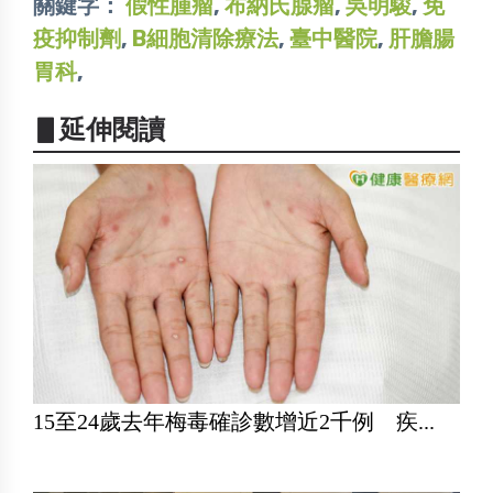
關鍵字：
假性腫瘤
,
布納氏腺瘤
,
吳明駿
,
免
疫抑制劑
,
B細胞清除療法
,
臺中醫院
,
肝膽腸
胃科
,
▋延伸閱讀
15至24歲去年梅毒確診數增近2千例 疾...