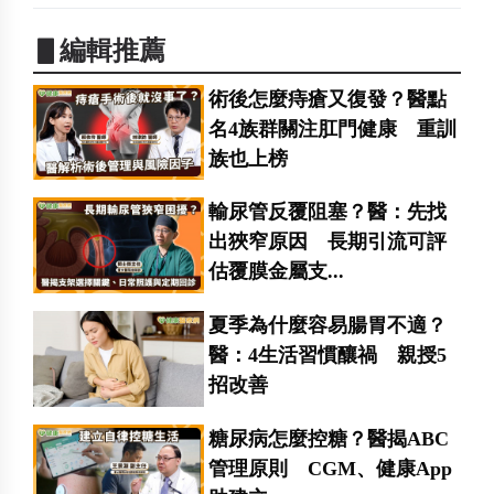
▋編輯推薦
術後怎麼痔瘡又復發？醫點
名4族群關注肛門健康 重訓
族也上榜
輸尿管反覆阻塞？醫：先找
出狹窄原因 長期引流可評
估覆膜金屬支...
夏季為什麼容易腸胃不適？
醫：4生活習慣釀禍 親授5
招改善
糖尿病怎麼控糖？醫揭ABC
管理原則 CGM、健康App