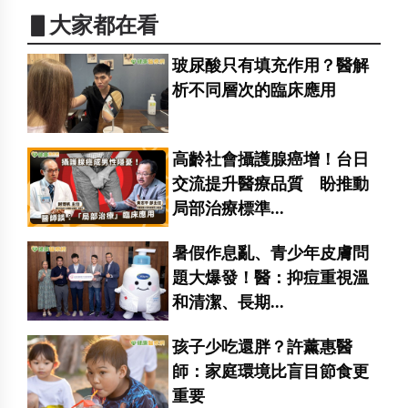
▋大家都在看
玻尿酸只有填充作用？醫解
析不同層次的臨床應用
高齡社會攝護腺癌增！台日
交流提升醫療品質 盼推動
局部治療標準...
暑假作息亂、青少年皮膚問
題大爆發！醫：抑痘重視溫
和清潔、長期...
孩子少吃還胖？許薰惠醫
師：家庭環境比盲目節食更
重要