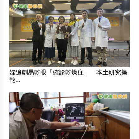
婦追劇易乾眼「確診乾燥症」 本土研究揭
乾...