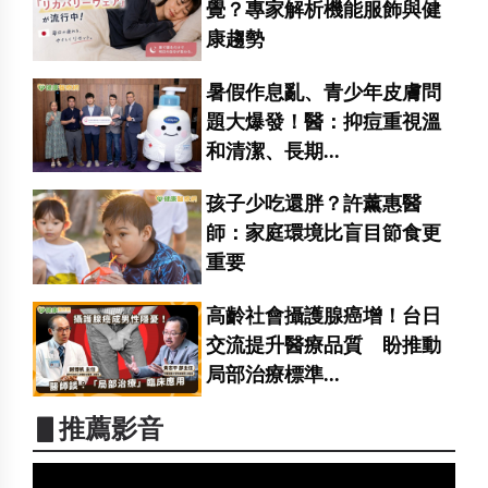
覺？專家解析機能服飾與健
康趨勢
暑假作息亂、青少年皮膚問
題大爆發！醫：抑痘重視溫
和清潔、長期...
孩子少吃還胖？許薰惠醫
師：家庭環境比盲目節食更
重要
高齡社會攝護腺癌增！台日
交流提升醫療品質 盼推動
局部治療標準...
▋推薦影音