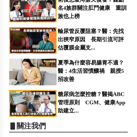
名4族群關注肛門健康 重訓
族也上榜
輸尿管反覆阻塞？醫：先找
出狹窄原因 長期引流可評
估覆膜金屬支...
夏季為什麼容易腸胃不適？
醫：4生活習慣釀禍 親授5
招改善
糖尿病怎麼控糖？醫揭ABC
管理原則 CGM、健康App
助建立...
▋關注我們