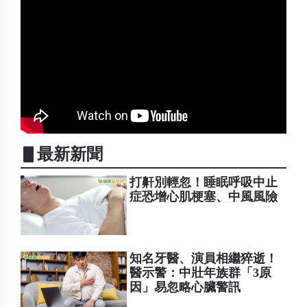
▋最新新聞
打鼾別輕忽！睡眠呼吸中止
症恐增心肌梗塞、中風風險
知名牙醫、演員相繼猝逝！
醫示警：中壯年族群「3原
因」易忽略心臟警訊