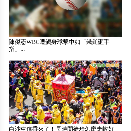
陳傑憲WBC遭觸身球擊中如「鐵鎚砸手
指」...
白沙屯進香來了！長時間徒步怎麼走較好