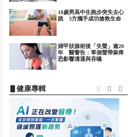
18歲男高中生跑步突失去心
跳 3方攜手成功搶救生命
婦甲狀腺術後「失聲」逾20
年 醫警告：單側聲帶麻痺
恐影響溝通與吞嚥
▋健康專輯