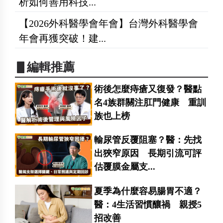
析如何善用科技...
【2026外科醫學會年會】台灣外科醫學會
年會再獲突破！建...
▋編輯推薦
術後怎麼痔瘡又復發？醫點
名4族群關注肛門健康 重訓
族也上榜
輸尿管反覆阻塞？醫：先找
出狹窄原因 長期引流可評
估覆膜金屬支...
夏季為什麼容易腸胃不適？
醫：4生活習慣釀禍 親授5
招改善