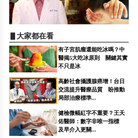
▋大家都在看
有子宮肌瘤還能吃冰嗎？中
醫揭5大吃冰原則 關鍵其實
不只是冰
高齡社會攝護腺癌增！台日
交流提升醫療品質 盼推動
局部治療標準...
健檢微幅紅字不重要？王天
佑醫師：數字非唯一指標
及早介入更關...