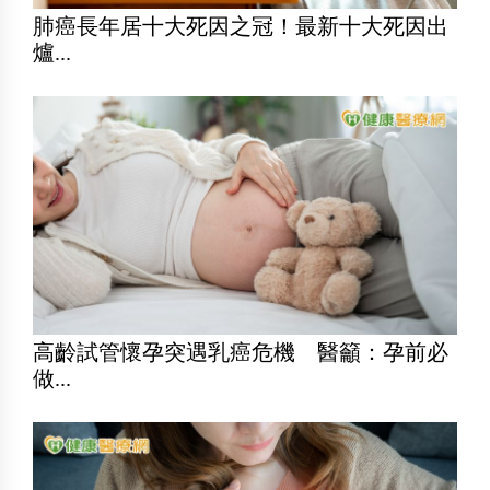
肺癌長年居十大死因之冠！最新十大死因出
爐...
高齡試管懷孕突遇乳癌危機 醫籲：孕前必
做...