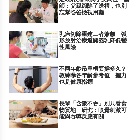
師：父親節除了送禮，也別
忘幫爸爸檢視用藥
乳癌切除重建二者兼顧 弧
形放射治療避開義乳降低變
性風險
不同年齡吊單槓要撐多久？
教練曝各年齡參考值 握力
也是健康指標
長輩「含飯不吞」別只看食
物質地 研究：嗅覺刺激可
能與吞嚥反應有關