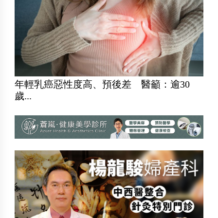
年輕乳癌惡性度高、預後差 醫籲：逾30
歲...