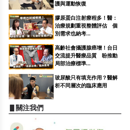
護與運動恢復
膠原蛋白注射療程多！醫：
治療規劃重視整體評估 個
別需求也納考...
高齡社會攝護腺癌增！台日
交流提升醫療品質 盼推動
局部治療標準...
玻尿酸只有填充作用？醫解
析不同層次的臨床應用
▋關注我們