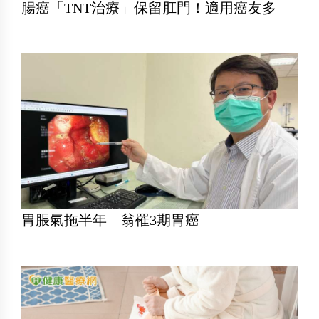
腸癌「TNT治療」保留肛門！適用癌友多
胃脹氣拖半年 翁罹3期胃癌