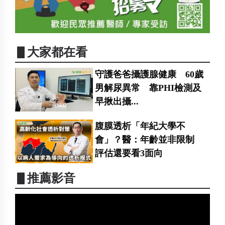
▋大家都在看
守護爸爸攝護腺健康 60歲
男解尿異常 靠PHI檢測及
早揪出攝...
腹膜透析「年紀大學不
會」？醫：年齡並非限制
評估還要看3面向
▋推薦影音