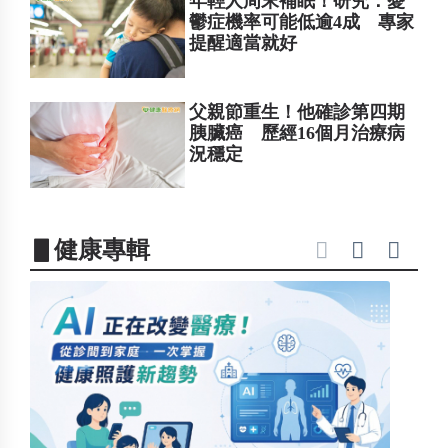
年輕人周末補眠！研究：憂
鬱症機率可能低逾4成 專家
提醒適當就好
父親節重生！他確診第四期
胰臟癌 歷經16個月治療病
況穩定
▋健康專輯