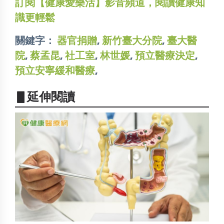
訂閱【健康愛樂活】影音頻道，閱讀健康知
識更輕鬆
關鍵字：
器官捐贈
,
新竹臺大分院
,
臺大醫
院
,
蔡孟昆
,
社工室
,
林世媛
,
預立醫療決定
,
預立安寧緩和醫療
,
▋延伸閱讀