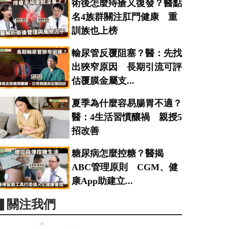
術後怎麼痔瘡又復發？醫點
名4族群關注肛門健康 重
訓族也上榜
輸尿管反覆阻塞？醫：先找
出狹窄原因 長期引流可評
估覆膜金屬支...
夏季為什麼容易腸胃不適？
醫：4生活習慣釀禍 親授5
招改善
糖尿病怎麼控糖？醫揭
ABC管理原則 CGM、健
康App助建立...
▋關注我們