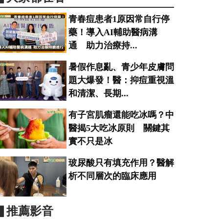
青春痘患者1原因常自行停
藥！導入AI輔助醫病溝
通 助力治療持...
暑假作息亂、青少年皮膚問
題大爆發！醫：抑痘重視溫
和清潔、長期...
有子宮肌瘤還能吃冰嗎？中
醫揭5大吃冰原則 關鍵其
實不只是冰
玻尿酸只有填充作用？醫解
析不同層次的臨床應用
▋推薦影音