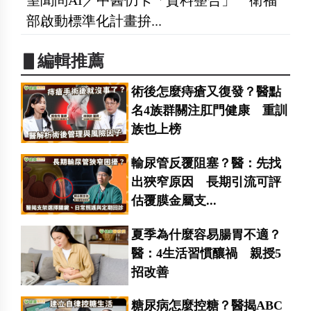
部啟動標準化計畫拚...
▋編輯推薦
術後怎麼痔瘡又復發？醫點
名4族群關注肛門健康 重訓
族也上榜
輸尿管反覆阻塞？醫：先找
出狹窄原因 長期引流可評
估覆膜金屬支...
夏季為什麼容易腸胃不適？
醫：4生活習慣釀禍 親授5
招改善
糖尿病怎麼控糖？醫揭ABC