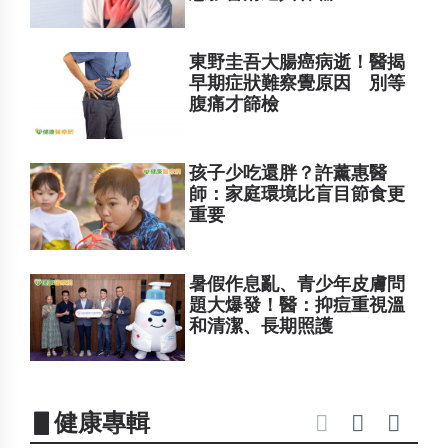
東野圭吾大腸癌病逝！醫揭
早期症狀難察覺原因 別等
腹痛才篩檢
孩子少吃還胖？許薰惠醫
師：家庭環境比盲目節食更
重要
暑假作息亂、青少年皮膚問
題大爆發！醫：抑痘重視溫
和清潔、長期照護
▋健康專輯