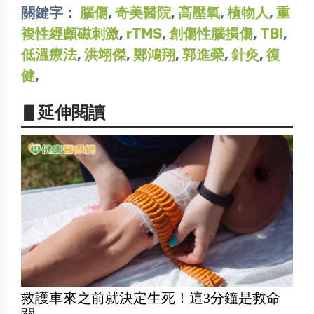
關鍵字：
腦傷
,
奇美醫院
,
高壓氧
,
植物人
,
重
複性經顱磁刺激
,
rTMS
,
創傷性腦損傷
,
TBI
,
低溫療法
,
洪翊傑
,
鄭鴻翔
,
郭進榮
,
針灸
,
復
健
,
▋延伸閱讀
救護車來之前就決定生死！這3分鐘是救命