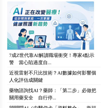
7成Z世代靠AI解讀職場衝突！專家4點示
警 當心陷過度自...
近視雷射不只比技術？AI數據如何影響個
人化評估成關鍵
藥物諮詢找AI？藥師：「第二步」必做把
關用藥安全 自行停...
望聞問AI／中醫仍卡「資料整合」 衛福