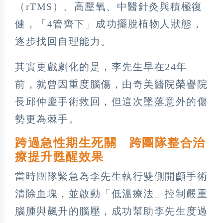
（rTMS）、高壓氧、中醫針灸與積極復
健，「4管齊下」成功擺脫植物人狀態，
逐步找回自理能力。
其實更戲劇化的是，李先生早在24年
前，就曾因重度腦傷，由奇美醫院榮譽院
長邱仲慶手術救回，但這次墜落意外的傷
勢更為棘手。
跨過急性期生死關 跨團隊整合治
療提升甦醒效果
當時團隊緊急為李先生執行雙側開顱手術
清除血塊，並啟動「低溫療法」控制嚴重
腦腫與飆升的腦壓，成功幫助李先生度過