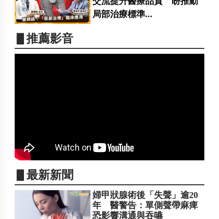
交流提升醫療品質 盼推動
局部治療標準...
▋推薦影音
▋最新新聞
婦甲狀腺術後「失聲」逾20
年 醫警告：單側聲帶麻痺
恐影響溝通與吞嚥