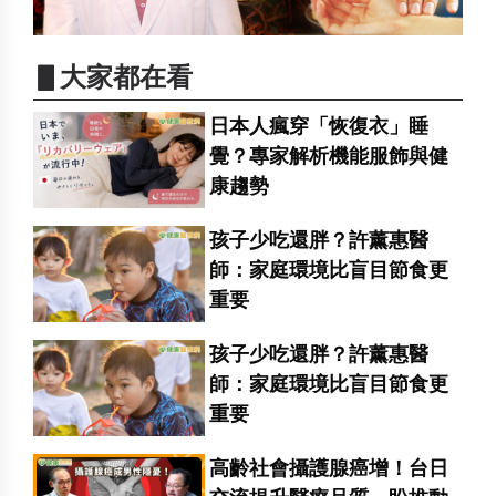
▋大家都在看
日本人瘋穿「恢復衣」睡
覺？專家解析機能服飾與健
康趨勢
孩子少吃還胖？許薰惠醫
師：家庭環境比盲目節食更
重要
孩子少吃還胖？許薰惠醫
師：家庭環境比盲目節食更
重要
高齡社會攝護腺癌增！台日