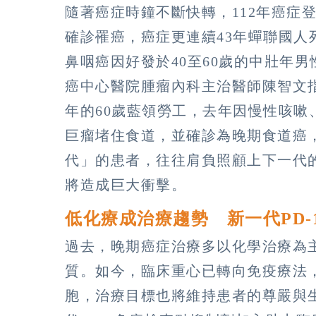
隨著癌症時鐘不斷快轉，112年癌症登
確診罹癌，癌症更連續43年蟬聯國
鼻咽癌因好發於40至60歲的中壯年
癌中心醫院腫瘤內科主治醫師陳智文
年的60歲藍領勞工，去年因慢性咳嗽
巨瘤堵住食道，並確診為晚期食道癌
代」的患者，往往肩負照顧上下一代
將造成巨大衝擊。
低化療成治療趨勢 新一代PD-
過去，晚期癌症治療多以化學治療為
質。如今，臨床重心已轉向免疫療法
胞，治療目標也將維持患者的尊嚴與