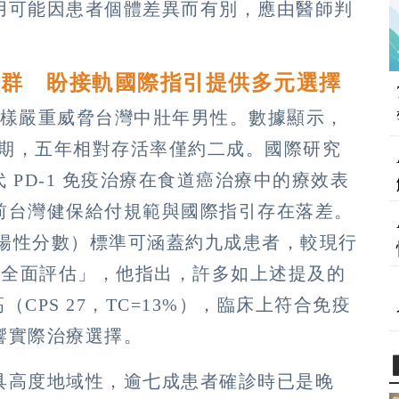
用可能因患者個體差異而有別，應由醫師判
族群 盼接軌國際指引提供多元選擇
）同樣嚴重威脅台灣中壯年男性。數據顯示，
屬晚期，五年相對存活率僅約二成。國際研究
新一代 PD-1 免疫治療在食道癌治療中的療效表
前台灣健保給付規範與國際指引存在落差。
綜合陽性分數）標準可涵蓋約九成患者，較現行
能全面評估」，他指出，許多如上述提及的
（CPS 27，TC=13%），臨床上符合免疫
響實際治療選擇。
具高度地域性，逾七成患者確診時已是晚