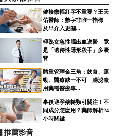
健檢微幅紅字不重要？王天
佑醫師：數字非唯一指標
及早介入更關...
輕熟女急性腦出血送醫 竟
是「遺傳性隱形殺手」多囊
腎
體重管理金三角：飲食、運
動、醫療缺一不可 腸泌素
用藥需醫療專...
事後避孕藥轉類引關注！不
同成分怎麼用？藥師解析24
小時關鍵
▋推薦影音