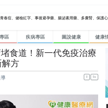
青春痘
、
健檢紅字
、
事後避孕藥
、
腸泌素用藥
、
多囊腎
、
保護心
專區
疾病專區
圖說健康
健康
瘤堵食道！新一代免疫治療
新解方
報導
+