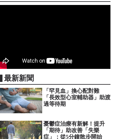
▋最新新聞
「罕見血」換心配對難
「長效型心室輔助器」助渡
過等待期
憂鬱症治療有新解！提升
「期待」助改善「失樂
症」：從5分鐘散步開始