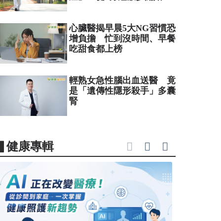
心臟醫揭早晨5大NG習慣恐
增負擔 忙到沒時間、早餐
吃甜食都上榜
輕熟女急性腦出血送醫 竟
是「遺傳性隱形殺手」多囊
腎
▋健康專輯