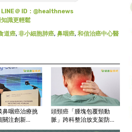
＠ ID：@healthnews
康知識更輕鬆
食道癌
,
非小細胞肺癌
,
鼻咽癌
,
和信治癌中心醫
談鼻咽癌治療挑
頭頸癌「腫塊包覆頸動
關注創新...
脈」跨科整治放支架防...