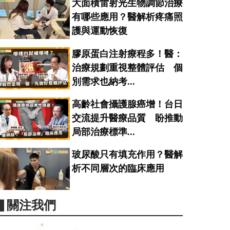
大面積雷射光生物調節治療
有哪些應用？醫解析疼痛照
護與運動恢復
膠原蛋白注射療程多！醫：
治療規劃重視整體評估 個
別需求也納考...
高齡社會攝護腺癌增！台日
交流提升醫療品質 盼推動
局部治療標準...
玻尿酸只有填充作用？醫解
析不同層次的臨床應用
▋關注我們