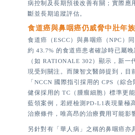
病控制及長期預後改善有關；實際應
斷並長期追蹤評估。
食道癌與鼻咽癌仍威脅中壯年
食道癌（ESCC）與鼻咽癌（NPC
約 43.7% 的食道癌患者確診時已
（如 RATIONALE 302）顯示，
現受到關注。而陳智文醫師提到，目
「NCCN 國際指引採用的 CPS（
健保採用的 TC（腫瘤細胞）標準更
藍領案例，若經檢測PD-L1表現量極高
治療條件，唯高昂的治療費用可能影
另針對有「華人病」之稱的鼻咽癌亦