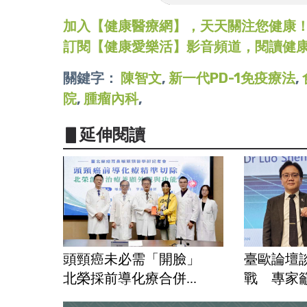
加入【健康醫療網】，天天關注您健康！LINE
訂閱【健康愛樂活】影音頻道，閱讀健
關鍵字：
陳智文
,
新一代PD-1免疫療法
,
院
,
腫瘤內科
,
▋延伸閱讀
頭頸癌未必需「開臉」
臺歐論壇
北榮採前導化療合併...
戰 專家籲