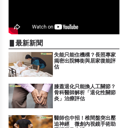
▋最新新聞
失能只能住機構？長照專家
揭密出院轉銜與居家復能評
估
膝蓋退化只能換人工關節？
骨科醫師解析「退化性關節
炎」治療評估
醫師也中招！椎間盤突出壓
迫神經 微創內視鏡手術助