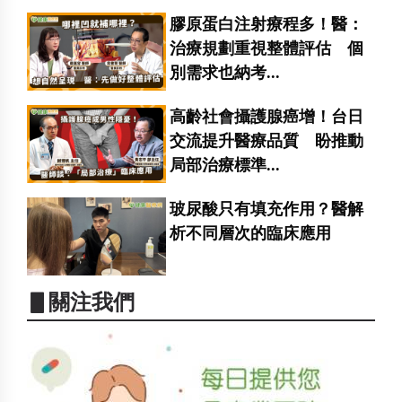
膠原蛋白注射療程多！醫：
治療規劃重視整體評估 個
別需求也納考...
高齡社會攝護腺癌增！台日
交流提升醫療品質 盼推動
局部治療標準...
玻尿酸只有填充作用？醫解
析不同層次的臨床應用
▋關注我們