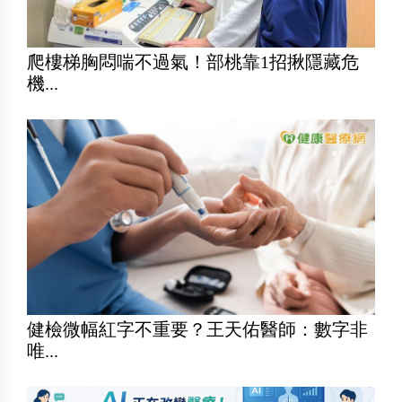
爬樓梯胸悶喘不過氣！部桃靠1招揪隱藏危
機...
健檢微幅紅字不重要？王天佑醫師：數字非
唯...