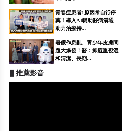
青春痘患者1原因常自行停
藥！導入AI輔助醫病溝通
助力治療持...
暑假作息亂、青少年皮膚問
題大爆發！醫：抑痘重視溫
和清潔、長期...
▋推薦影音