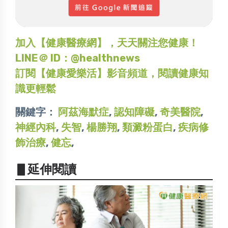
加入【健康醫療網】，天天關注您健康！
LINE＠ ID：@healthnews
訂閱【健康愛樂活】影音頻道，閱讀健康知
識更輕鬆
關鍵字：
阿茲海默症
,
認知障礙
,
奇美醫院
,
神經內科
,
失智
,
楊勝翔
,
類澱粉蛋白
,
疾病修
飾治療
,
健忘
,
▋延伸閱讀