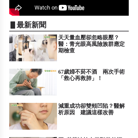
▋最新新聞
天天量血壓卻忽略眼壓？
醫：青光眼高風險族群應定
期檢查
67歲婦不菸不酒 兩次手術
「救心再救肺」！
減重成功卻雙頰凹陷？醫解
析原因 建議這樣改善