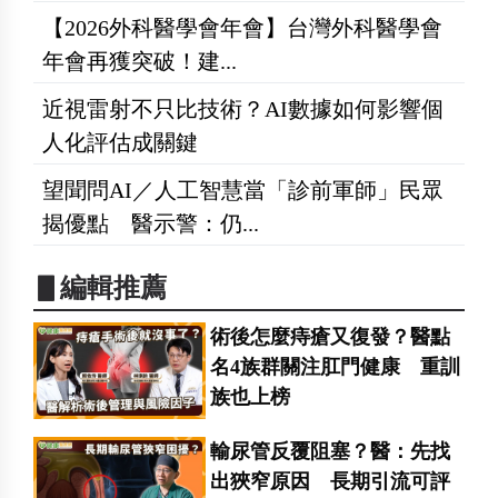
【2026外科醫學會年會】台灣外科醫學會
年會再獲突破！建...
近視雷射不只比技術？AI數據如何影響個
人化評估成關鍵
望聞問AI／人工智慧當「診前軍師」民眾
揭優點 醫示警：仍...
▋編輯推薦
術後怎麼痔瘡又復發？醫點
名4族群關注肛門健康 重訓
族也上榜
輸尿管反覆阻塞？醫：先找
出狹窄原因 長期引流可評