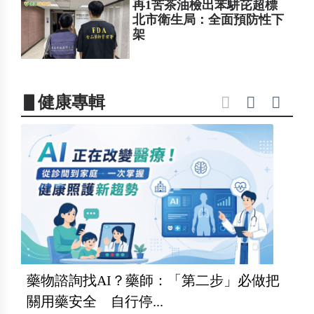
再1苦茶油檢出苯駢芘超標
北市衛生局：全面預防性下
架
▋健康專輯
藥物諮詢找AI？藥師：「第二步」必做把
關用藥安全 自行停...