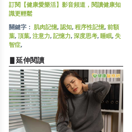
訂閱【健康愛樂活】影音頻道，閱讀健康知
識更輕鬆
關鍵字：
肌肉記憶
,
認知
,
程序性記憶
,
前額
葉
,
頂葉
,
注意力
,
記憶力
,
深度思考
,
睡眠
,
失
智症
,
▋延伸閱讀