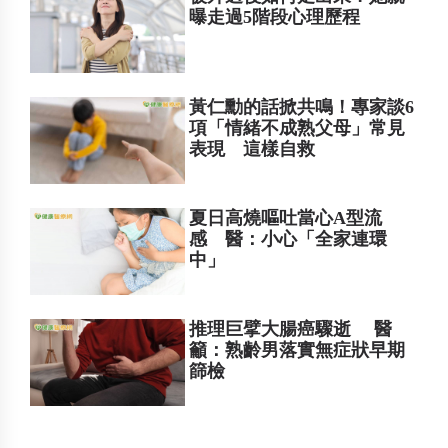
曝走過5階段心理歷程
黃仁勳的話掀共鳴！專家談6
項「情緒不成熟父母」常見
表現 這樣自救
夏日高燒嘔吐當心A型流
感 醫：小心「全家連環
中」
推理巨擘大腸癌驟逝 醫
籲：熟齡男落實無症狀早期
篩檢