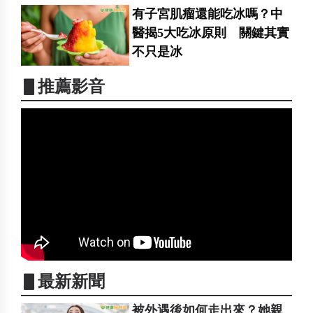
有子宮肌瘤還能吃冰嗎？中
醫揭5大吃冰原則 關鍵其實
不只是冰
▋推薦影音
▋最新新聞
被外遇後如何走出來？她親