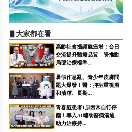
▋大家都在看
高齡社會攝護腺癌增！台日
交流提升醫療品質 盼推動
局部治療標準...
暑假作息亂、青少年皮膚問
題大爆發！醫：抑痘重視溫
和清潔、長期...
青春痘患者1原因常自行停
藥！導入AI輔助醫病溝通
助力治療持...