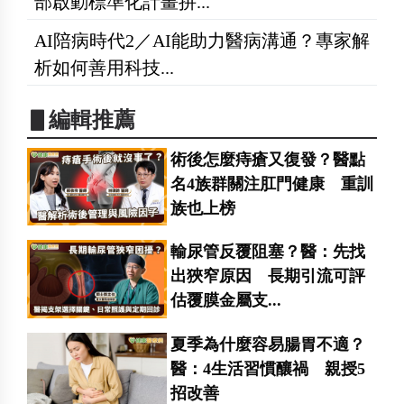
部啟動標準化計畫拚...
AI陪病時代2／AI能助力醫病溝通？專家解
析如何善用科技...
▋編輯推薦
術後怎麼痔瘡又復發？醫點
名4族群關注肛門健康 重訓
族也上榜
輸尿管反覆阻塞？醫：先找
出狹窄原因 長期引流可評
估覆膜金屬支...
夏季為什麼容易腸胃不適？
醫：4生活習慣釀禍 親授5
招改善