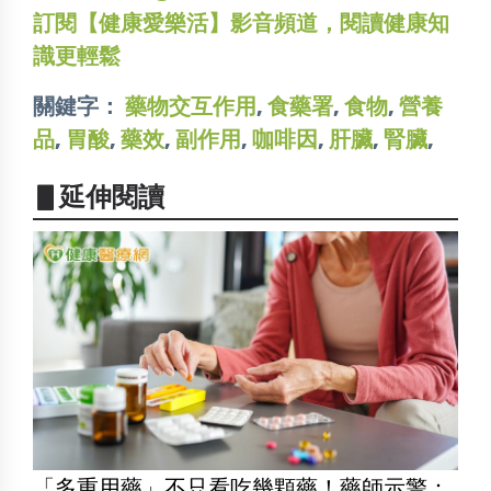
訂閱【健康愛樂活】影音頻道，閱讀健康知
識更輕鬆
關鍵字：
藥物交互作用
,
食藥署
,
食物
,
營養
品
,
胃酸
,
藥效
,
副作用
,
咖啡因
,
肝臟
,
腎臟
,
▋延伸閱讀
「多重用藥」不只看吃幾顆藥！藥師示警：