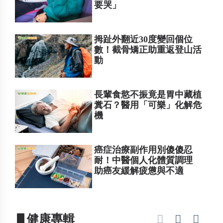
要哭」
拇趾外翻近30度變回個位
數！截骨矯正助重返登山活
動
長輩食慾不振竟是胃中藏植
糞石？醫用「可樂」化解危
機
癌症治療副作用別傻傻忍
耐！中醫個人化體質調理
助癌友緩解疲憊與不適
▋健康專輯