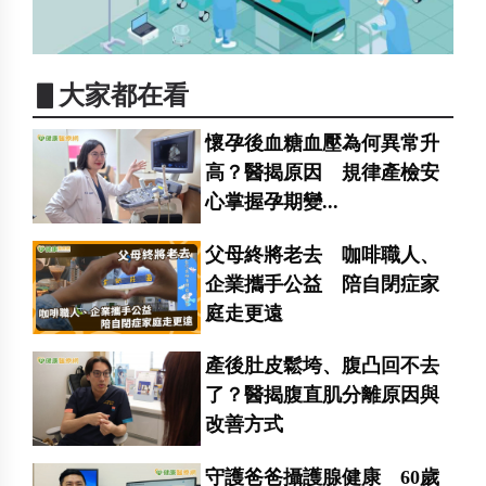
▋大家都在看
懷孕後血糖血壓為何異常升
高？醫揭原因 規律產檢安
心掌握孕期變...
父母終將老去 咖啡職人、
企業攜手公益 陪自閉症家
庭走更遠
產後肚皮鬆垮、腹凸回不去
了？醫揭腹直肌分離原因與
改善方式
守護爸爸攝護腺健康 60歲