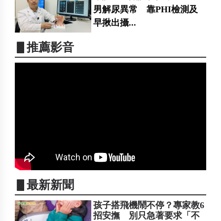
男解尿異常 靠PHI檢測及
早揪出攝...
▋推薦影音
▋最新新聞
孩子搭飛機鬧不停？專家教6
招安撫 別只急著要求「不