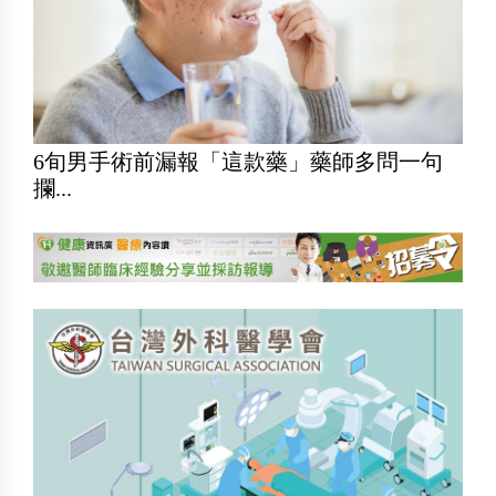
6旬男手術前漏報「這款藥」藥師多問一句
攔...