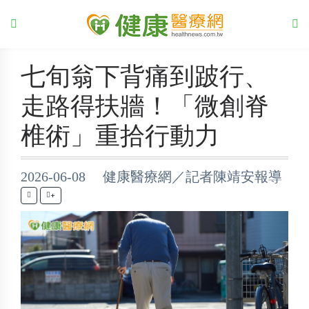
七旬翁下背痛到跛行、
走路得扶牆！「微創脊
椎術」重拾行動力
2026-06-08 健康醫療網／記者陳靖安報導
+