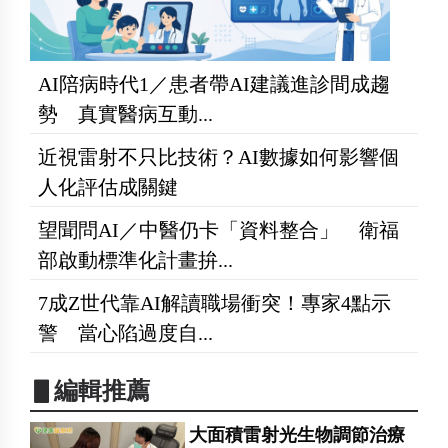
AI陪病時代1／患者帶AI建議進診間成趨
勢 真實醫病互動...
近視雷射不只比技術？AI數據如何影響個
人化評估成關鍵
望聞問AI／中醫仍卡「資料整合」 衛福
部啟動標準化計畫拚...
7成Z世代靠AI解讀職場衝突！專家4點示
警 當心陷過度自...
▋編輯推薦
大面積雷射光生物調節治療