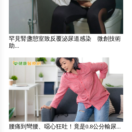
罕見腎盞憩室致反覆泌尿道感染 微創技術
助...
腰痛到彎腰、噁心狂吐！竟是0.8公分輸尿...