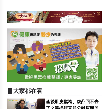
▋大家都在看
產後肚皮鬆垮、腹凸回不去
了？醫揭腹直肌分離原因與