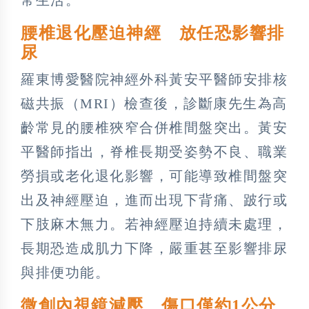
腰椎退化壓迫神經 放任恐影響排
尿
羅東博愛醫院神經外科黃安平醫師安排核
磁共振（MRI）檢查後，診斷康先生為高
齡常見的腰椎狹窄合併椎間盤突出。黃安
平醫師指出，脊椎長期受姿勢不良、職業
勞損或老化退化影響，可能導致椎間盤突
出及神經壓迫，進而出現下背痛、跛行或
下肢麻木無力。若神經壓迫持續未處理，
長期恐造成肌力下降，嚴重甚至影響排尿
與排便功能。
微創內視鏡減壓 傷口僅約1公分