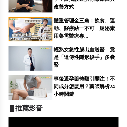
改善方式
體重管理金三角：飲食、運
動、醫療缺一不可 腸泌素
用藥需醫療專...
輕熟女急性腦出血送醫 竟
是「遺傳性隱形殺手」多囊
腎
事後避孕藥轉類引關注！不
同成分怎麼用？藥師解析24
小時關鍵
▋推薦影音