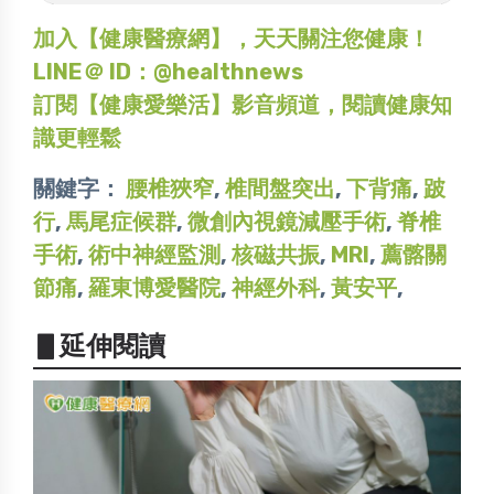
加入【健康醫療網】，天天關注您健康！
LINE＠ ID：@healthnews
訂閱【健康愛樂活】影音頻道，閱讀健康知
識更輕鬆
關鍵字：
腰椎狹窄
,
椎間盤突出
,
下背痛
,
跛
行
,
馬尾症候群
,
微創內視鏡減壓手術
,
脊椎
手術
,
術中神經監測
,
核磁共振
,
MRI
,
薦髂關
節痛
,
羅東博愛醫院
,
神經外科
,
黃安平
,
▋延伸閱讀