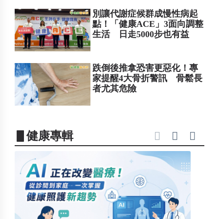
別讓代謝症候群成慢性病起
點！「健康ACE」3面向調整
生活 日走5000步也有益
跌倒後推拿恐害更惡化！專
家提醒4大骨折警訊 骨鬆長
者尤其危險
▋健康專輯