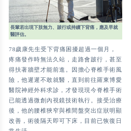
長輩若出現下肢無力、跛行或持續下背痛，應及早就
醫評估。
78歲康先生受下背痛困擾超過一個月，
疼痛發作時無法久站，走路會跛行，甚至
得扶著牆壁才能前進。因擔心脊椎手術風
險，他遲遲不敢就醫，直到前往羅東博愛
醫院神經外科求診，才發現現今脊椎手術
已能透過微創內視鏡技術執行。接受治療
後，他的腰椎狹窄與椎間盤突出症狀明顯
改善，術後隔天即可下床，目前已恢復日
常生活。