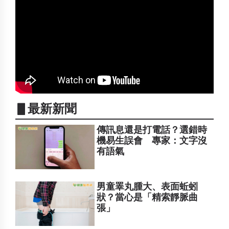
▋最新新聞
傳訊息還是打電話？選錯時
機易生誤會 專家：文字沒
有語氣
男童睪丸腫大、表面蚯蚓
狀？當心是「精索靜脈曲
張」