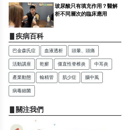
玻尿酸只有填充作用？醫解
析不同層次的臨床應用
▋疾病百科
巴金森氏症
血液透析
頭暈、頭痛
活動講座
乾癬
僵直性脊椎炎
中耳炎
產業動態
輸精管
肌少症
腦中風
病毒細菌
▋關注我們