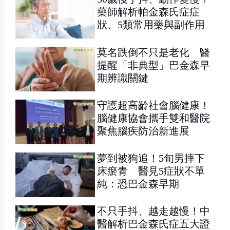
藥師解析帕金森氏症症
狀、5類常用藥與副作用
莫名跌倒不只是老化 醫
提醒「非典型」巴金森早
期辨識關鍵
守護超高齡社會腦健康！
腦健康協會攜手雙和醫院
聚焦腦疾防治新進展
夢到被狗追！5旬男摔下
床瘀青 醫見5症狀不單
純：恐巴金森早期
不只手抖、越走越慢！中
醫解析巴金森氏症五大證