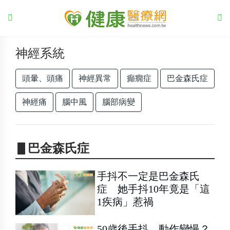
神經系統
頭暈、頭痛
神經異常
癲癇症
巴金森氏症
神經痛
腦中風
腦部病變
▋巴金森氏症
手抖不一定是巴金森氏
症 她手抖10年竟是「這
1疾病」惹禍
50歲後手抖、動作變慢？