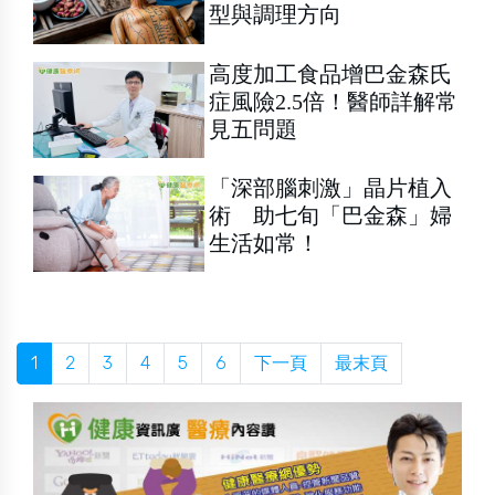
型與調理方向
高度加工食品增巴金森氏
症風險2.5倍！醫師詳解常
見五問題
「深部腦刺激」晶片植入
術 助七旬「巴金森」婦
生活如常！
1
2
3
4
5
6
下一頁
最末頁