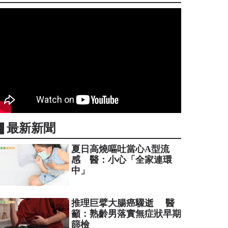
▋最新新聞
夏日高燒嘔吐當心A型流
感 醫：小心「全家連環
中」
推理巨擘大腸癌驟逝 醫
籲：熟齡男落實無症狀早期
篩檢