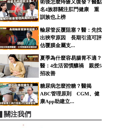
術後怎麼痔瘡又復發？醫點
名4族群關注肛門健康 重
訓族也上榜
輸尿管反覆阻塞？醫：先找
出狹窄原因 長期引流可評
估覆膜金屬支...
夏季為什麼容易腸胃不適？
醫：4生活習慣釀禍 親授5
招改善
糖尿病怎麼控糖？醫揭
ABC管理原則 CGM、健
康App助建立...
▋關注我們