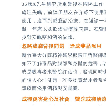
35歲X先生研究所畢業後在園區工
處理失眠，前陣子朋友在介紹下使用
使用，進而到戒癮診治療。在返診一
礙、焦慮以及飲酒習慣等問題。在醫
少對安眠藥和酒的依賴。
忽略成癮背後問題 造成藥品濫用
新竹臺大分院精神醫學部陳正哲醫師
如不了解毒品對腦部和身體的危害，
或是吸毒者來醫院評估時，發現同時
的個人心理健康，許多物質濫用者常
障礙而濫用酒精與安眠藥。
成癮傷害身心及社會 醫院戒癮治