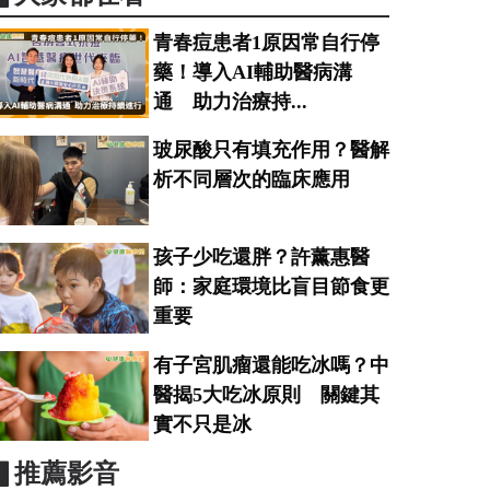
青春痘患者1原因常自行停
藥！導入AI輔助醫病溝
通 助力治療持...
玻尿酸只有填充作用？醫解
析不同層次的臨床應用
孩子少吃還胖？許薰惠醫
師：家庭環境比盲目節食更
重要
有子宮肌瘤還能吃冰嗎？中
醫揭5大吃冰原則 關鍵其
實不只是冰
▋推薦影音