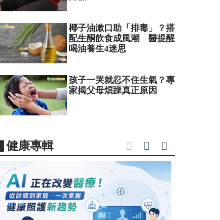
椰子油漱口助「排毒」？搭
配生酮飲食成風潮 醫提醒
喝油養生4迷思
孩子一哭就忍不住生氣？專
家揭父母煩躁真正原因
▋健康專輯