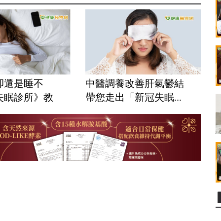
卻還是睡不
中醫調養改善肝氣鬱結
失眠診所》教
帶您走出「新冠失眠...