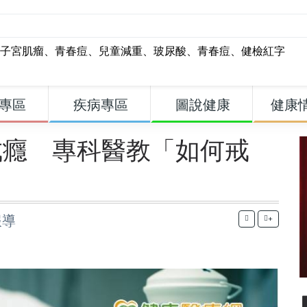
子宮肌瘤
、
青春痘
、
兒童減重
、
玻尿酸
、
青春痘
、
健檢紅字
專區
疾病專區
圖說健康
健康
成癮 專科醫教「如何戒
報導
+