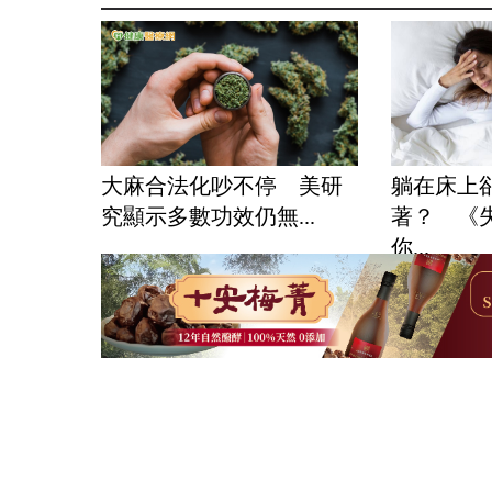
大麻合法化吵不停 美研
躺在床上
究顯示多數功效仍無...
著？ 《
你...