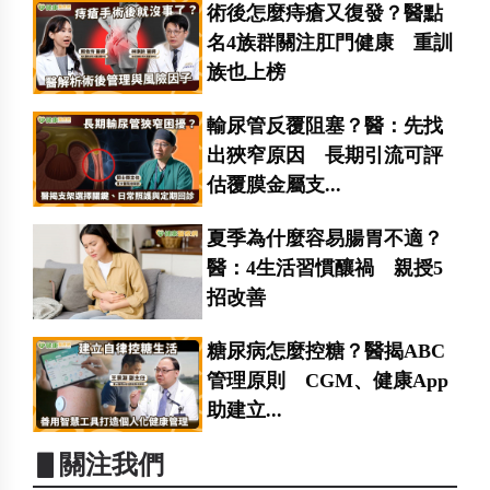
術後怎麼痔瘡又復發？醫點
名4族群關注肛門健康 重訓
族也上榜
輸尿管反覆阻塞？醫：先找
出狹窄原因 長期引流可評
估覆膜金屬支...
夏季為什麼容易腸胃不適？
醫：4生活習慣釀禍 親授5
招改善
糖尿病怎麼控糖？醫揭ABC
管理原則 CGM、健康App
助建立...
▋關注我們