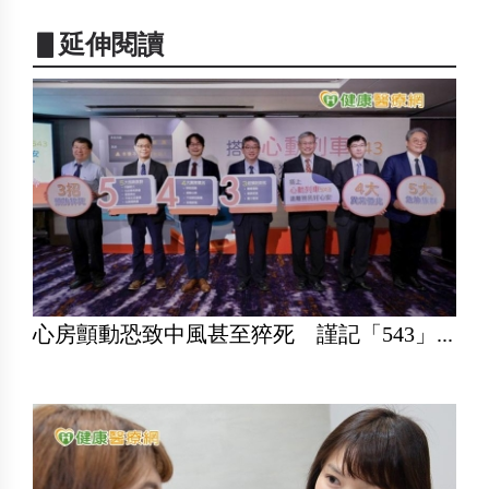
▋延伸閱讀
心房顫動恐致中風甚至猝死 謹記「543」...