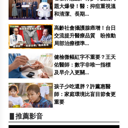
題大爆發！醫：抑痘重視溫
和清潔、長期...
高齡社會攝護腺癌增！台日
交流提升醫療品質 盼推動
局部治療標準...
健檢微幅紅字不重要？王天
佑醫師：數字非唯一指標
及早介入更關...
孩子少吃還胖？許薰惠醫
師：家庭環境比盲目節食更
重要
▋推薦影音