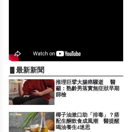
▋最新新聞
推理巨擘大腸癌驟逝 醫
籲：熟齡男落實無症狀早期
篩檢
椰子油漱口助「排毒」？搭
配生酮飲食成風潮 醫提醒
喝油養生4迷思