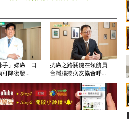
棘手」婦癌 口
抗癌之路關鍵在領航員
可降復發...
台灣腸癌病友協會呼...