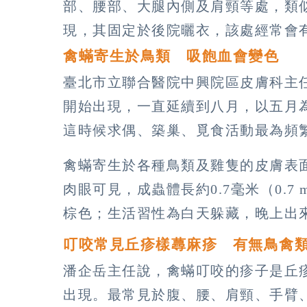
部、腰部、大腿內側及肩頸等處，類
現，其固定於後院曬衣，該處經常會
禽蟎寄生於鳥類 吸飽血會變色
臺北市立聯合醫院中興院區皮膚科主
開始出現，一直延續到八月，以五月
這時候求偶、築巢、覓食活動最為頻
禽蟎寄生於各種鳥類及雞隻的皮膚表
肉眼可見，成蟲體長約0.7毫米（0.
棕色；生活習性為白天躲藏，晚上出
叮咬常見丘疹樣蕁麻疹 有無鳥禽
潘企岳主任說，禽蟎叮咬的疹子是丘
出現。最常見於腹、腰、肩頸、手臂