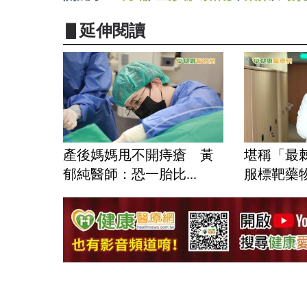
▋延伸閱讀
產後媽媽甩不開痔瘡 黃
堪稱「最
郁純醫師：恐一胎比...
服標靶藥物