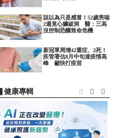
誤以為只是感冒！52歲男喘
2週竟心臟破洞 醫：三高
沒控制恐釀致命危機
新冠單周增42重症、2死！
疾管署估8月中旬達疫情高
峰 籲快打疫苗
▋健康專輯