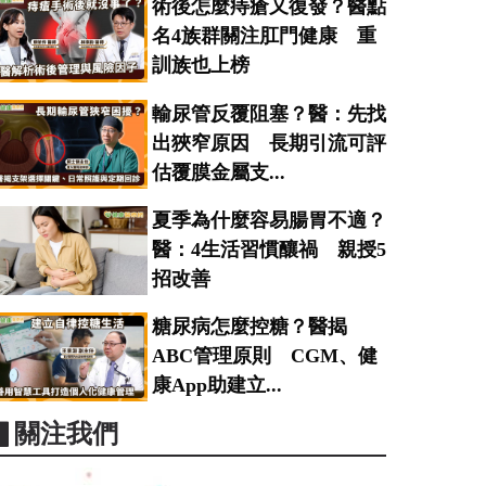
術後怎麼痔瘡又復發？醫點
名4族群關注肛門健康 重
訓族也上榜
輸尿管反覆阻塞？醫：先找
出狹窄原因 長期引流可評
估覆膜金屬支...
夏季為什麼容易腸胃不適？
醫：4生活習慣釀禍 親授5
招改善
糖尿病怎麼控糖？醫揭
ABC管理原則 CGM、健
康App助建立...
▋關注我們