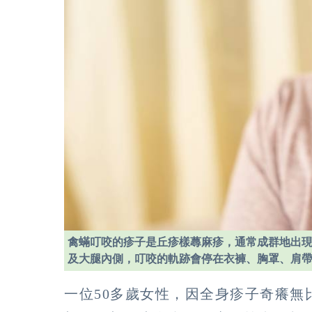
禽蟎叮咬的疹子是丘疹樣蕁麻疹，通常成群地出
及大腿內側，叮咬的軌跡會停在衣褲、胸罩、肩
一位50多歲女性，因全身疹子奇癢