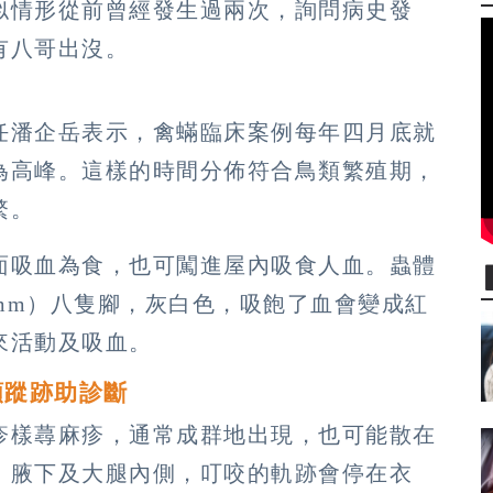
似情形從前曾經發生過兩次，詢問病史發
有八哥出沒。
任潘企岳表示，禽蟎臨床案例每年四月底就
為高峰。這樣的時間分佈符合鳥類繁殖期，
繁。
面吸血為食，也可闖進屋內吸食人血。蟲體
7 mm）八隻腳，灰白色，吸飽了血會變成紅
來活動及吸血。
類蹤跡助診斷
疹樣蕁麻疹，通常成群地出現，也可能散在
、腋下及大腿內側，叮咬的軌跡會停在衣