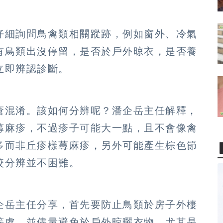
仔細詢問鳥禽類相關蹤跡，例如窗外、冷氣
有鳥類出沒停留，是否於戶外晾衣，是否養
立即辨認診斷。
瘡混淆。該如何分辨呢？潘企岳主任解釋，
蕁麻疹，不過疹子可能大一點，且不會像禽
多而非丘疹樣蕁麻疹，另外可能產生棕色節
咬分辨並不困難。
企岳主任分享，首先要防止鳥類於房子外棲
等處，並儘量避免於戶外晾曬衣物，尤其是