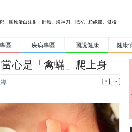
標靶
、
膠原蛋白注射
、
肝癌
、
海神刀
、
RSV
、
粒線體
、
健檢
專區
疾病專區
圖說健康
健康
 當心是「禽蟎」爬上身
報導
+