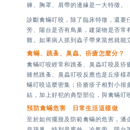
褲、胸罩、肩帶的邊緣是一大特徵。
診斷禽蟎叮咬，除了臨床特徵，還要
旁、陽台是否有鳥巢，建築物是否常
雞。如果病人抓到蟲子帶來當然就能
禽蟎、跳蚤、臭蟲、疥瘡怎麼分？
禽蟎叮咬經常和跳蚤、臭蟲叮咬及疥
雖然跳蚤、臭蟲叮咬反應也是丘疹樣
蟎叮咬這麼密集；疥瘡疹子相對小很
結，加上好犯的典型部位，與禽蟎叮
預防禽蟎危害 日常生活這樣做
至於如何擺脫及防範禽蟎的危害，潘
息築巢，特別是窗外、冷氣旁、陽台