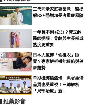
三代同堂家庭要留意！醫提
醒RSV恐增加長者重症風險
一年長不到4公分？黃玉齡
醫師提醒：骨齡與生長板成
熟度更重要
日本人瘋穿「恢復衣」睡
覺？專家解析機能服飾與健
康趨勢
早期攝護腺癌增 患者生活
品質也受重視！三總解析
「局部治療」新...
▋推薦影音