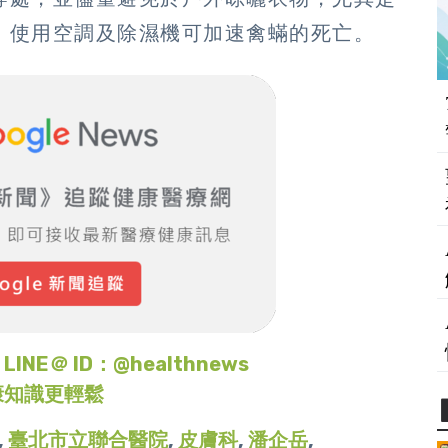
，使用空調及除濕機可加速禽蟎的死亡。
＠ ID：@healthnews
康知識更輕鬆
,
臺北市立聯合醫院
,
皮膚科
,
潘企岳
,