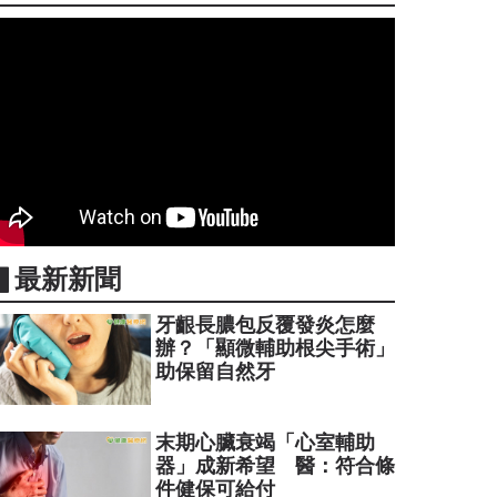
▋最新新聞
牙齦長膿包反覆發炎怎麼
辦？「顯微輔助根尖手術」
助保留自然牙
末期心臟衰竭「心室輔助
器」成新希望 醫：符合條
件健保可給付