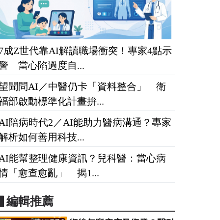
7成Z世代靠AI解讀職場衝突！專家4點示
警 當心陷過度自...
望聞問AI／中醫仍卡「資料整合」 衛
福部啟動標準化計畫拚...
AI陪病時代2／AI能助力醫病溝通？專家
解析如何善用科技...
AI能幫整理健康資訊？兒科醫：當心病
情「愈查愈亂」 揭1...
▋編輯推薦