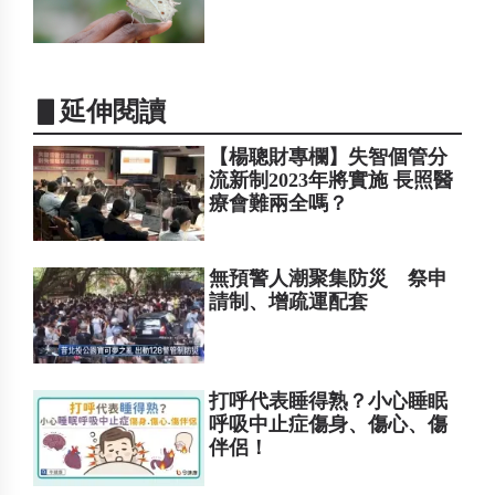
▋延伸閱讀
【楊聰財專欄】失智個管分
流新制2023年將實施 長照醫
療會難兩全嗎？
無預警人潮聚集防災 祭申
請制、增疏運配套
打呼代表睡得熟？小心睡眠
呼吸中止症傷身、傷心、傷
伴侶！