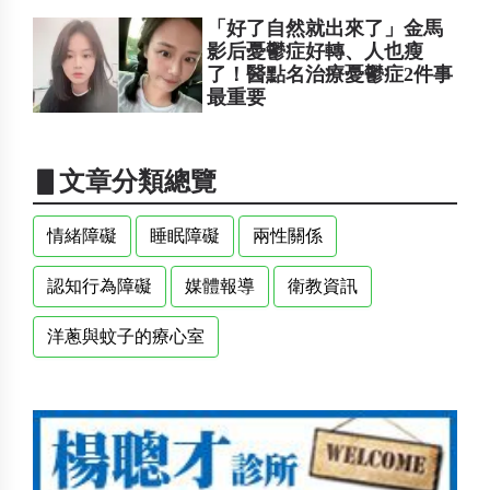
「好了自然就出來了」金馬
影后憂鬱症好轉、人也瘦
了！醫點名治療憂鬱症2件事
最重要
▋文章分類總覽
情緒障礙
睡眠障礙
兩性關係
認知行為障礙
媒體報導
衛教資訊
洋蔥與蚊子的療心室