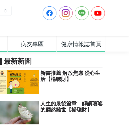
病友專區
健康情報誌首頁
▋最新新聞
新書推薦 解放焦慮 從心生
活【楊聰財】
人生的最後篇章 解讀瓊瑤
的翩然離世【楊聰財】