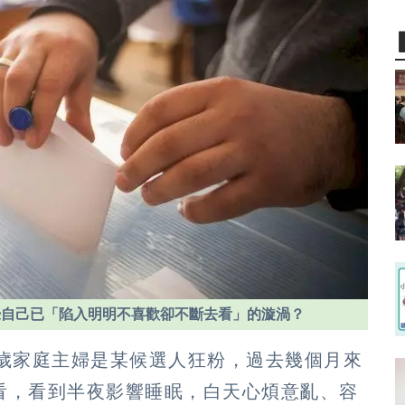
覺自己已「陷入明明不喜歡卻不斷去看」的漩渦？
0多歲家庭主婦是某候選人狂粉，過去幾個月來
看，看到半夜影響睡眠，白天心煩意亂、容