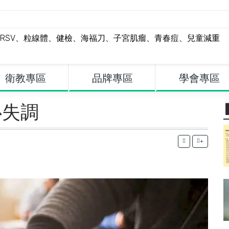
RSV
、
粒線體
、
健檢
、
海福刀
、
子宮肌瘤
、
青春痘
、
兒童減重
衛教專區
品牌專區
學會專區
心失調
+