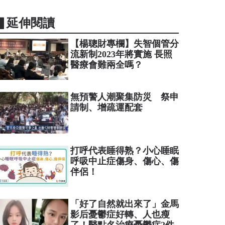
▋延伸閱讀
【楊聰財專欄】失智個管分
流新制2023年將實施 長照
醫療會難兩全嗎？
無預警人潮聚集防災 祭申
請制、增疏運配套
打呼代表睡得熟？小心睡眠
呼吸中止症傷身、傷心、傷
伴侶！
「好了自然就出來了」金馬
影后憂鬱症好轉、人也瘦
了！醫點名治療憂鬱症2件