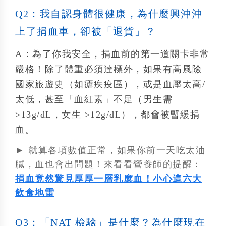
Q2：我自認身體很健康，為什麼興沖沖
上了捐血車，卻被「退貨」？
A：
為了你我安全，捐血前的第一道關卡非常
嚴格！除了體重必須達標外，如果有高風險
國家旅遊史（如瘧疾疫區），或是血壓太高/
太低，甚至「血紅素」不足（男生需
>13g/dL，女生 >12g/dL），都會被暫緩捐
血。
► 就算各項數值正常，如果你前一天吃太油
膩，血也會出問題！來看看營養師的提醒：
捐血竟然驚見厚厚一層乳糜血！小心這六大
飲食地雷
Q3：「NAT 檢驗」是什麼？為什麼現在