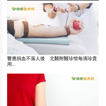
響應捐血不落人後 北醫附醫珍惜每滴珍貴
用...