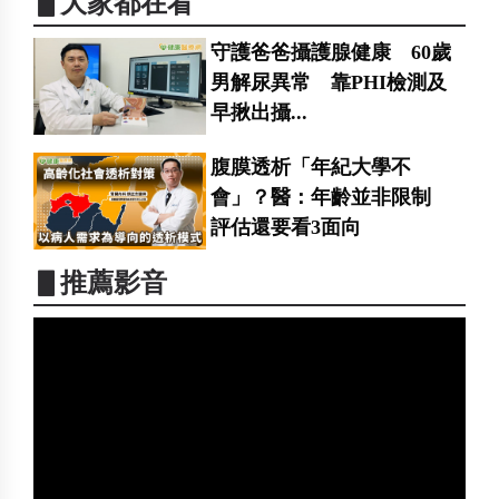
▋大家都在看
守護爸爸攝護腺健康 60歲
男解尿異常 靠PHI檢測及
早揪出攝...
腹膜透析「年紀大學不
會」？醫：年齡並非限制
評估還要看3面向
▋推薦影音