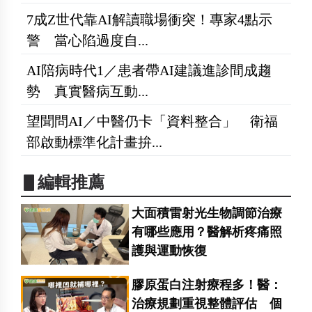
7成Z世代靠AI解讀職場衝突！專家4點示
警 當心陷過度自...
AI陪病時代1／患者帶AI建議進診間成趨
勢 真實醫病互動...
望聞問AI／中醫仍卡「資料整合」 衛福
部啟動標準化計畫拚...
▋編輯推薦
大面積雷射光生物調節治療
有哪些應用？醫解析疼痛照
護與運動恢復
膠原蛋白注射療程多！醫：
治療規劃重視整體評估 個