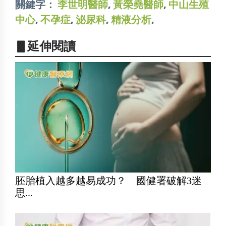
關鍵字：
李世明醫師
,
黃榮堯醫師
,
中山生殖
中心
,
不孕症
,
泌尿科
,
精液分析
,
▋延伸閱讀
胚胎植入越多越易成功？ 國健署破解3迷
思...