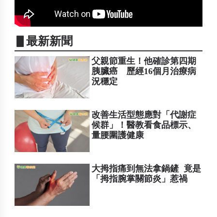
▋最新新聞
父親節重生！他確診第四期
胰臟癌 歷經16個月治療病
況穩定
改善生活型態應對「代謝症
候群」！醫教看食品標示、
量腰圍護健康
大拇指痛到無法拿鍋鏟 竟是
「拇指腕掌關節炎」惹禍