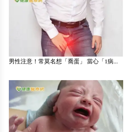
男性注意！常莫名想「喬蛋」 當心「1病...