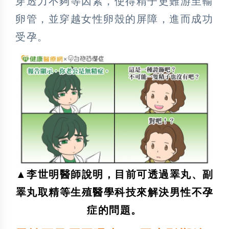
穿透力不夠等因素，使得精子更難游至輸
卵管，並穿越女性卵殼的屏障，進而成功
受孕。
▲李世明醫師說明，目前可透過睪丸、副
睪丸取精等生殖醫學科技來解決男性不孕
症的問題。