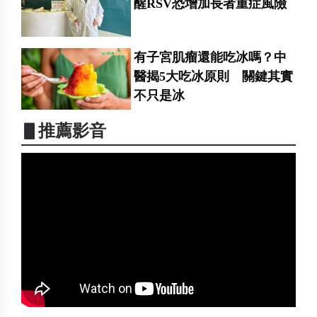
醒RSV恐增加長者重症風險
有子宮肌瘤還能吃冰嗎？中
醫揭5大吃冰原則 關鍵其實
不只是冰
▋推薦影音