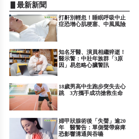
▋最新新聞
打鼾別輕忽！睡眠呼吸中止
症恐增心肌梗塞、中風風險
知名牙醫、演員相繼猝逝！
醫示警：中壯年族群「3原
因」易忽略心臟警訊
18歲男高中生跑步突失去心
跳 3方攜手成功搶救生命
婦甲狀腺術後「失聲」逾20
年 醫警告：單側聲帶麻痺
恐影響溝通與吞嚥