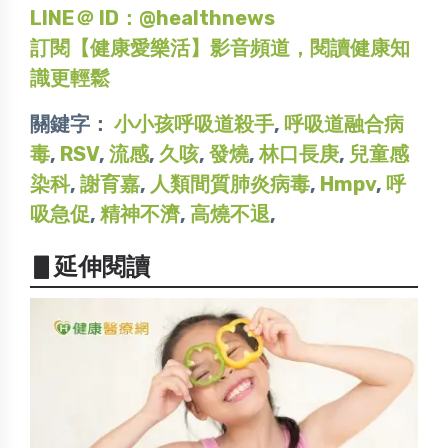
LINE＠ ID：@healthnews
訂閱【健康愛樂活】影音頻道，閱讀健康知
識更輕鬆
關鍵字：
小小孩呼吸道殺手
,
呼吸道融合病
毒
,
RSV
,
流感
,
久咳
,
發燒
,
林口長庚
,
兒童感
染科
,
謝育嘉
,
人類間質肺炎病毒
,
Hmpv
,
呼
吸急促
,
精神不濟
,
高燒不退
,
▋延伸閱讀