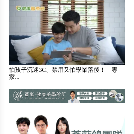
怕孩子沉迷3C、禁用又怕學業落後！ 專
家...