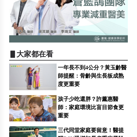
▋大家都在看
一年長不到4公分？黃玉齡醫
師提醒：骨齡與生長板成熟
度更重要
孩子少吃還胖？許薰惠醫
師：家庭環境比盲目節食更
重要
三代同堂家庭要留意！醫提