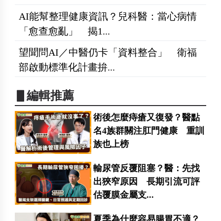
AI能幫整理健康資訊？兒科醫：當心病情
「愈查愈亂」 揭1...
望聞問AI／中醫仍卡「資料整合」 衛福
部啟動標準化計畫拚...
▋編輯推薦
術後怎麼痔瘡又復發？醫點
名4族群關注肛門健康 重訓
族也上榜
輸尿管反覆阻塞？醫：先找
出狹窄原因 長期引流可評
估覆膜金屬支...
夏季為什麼容易腸胃不適？