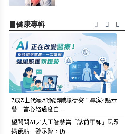
▋健康專輯
7成Z世代靠AI解讀職場衝突！專家4點示
警 當心陷過度自...
望聞問AI／人工智慧當「診前軍師」民眾
揭優點 醫示警：仍...