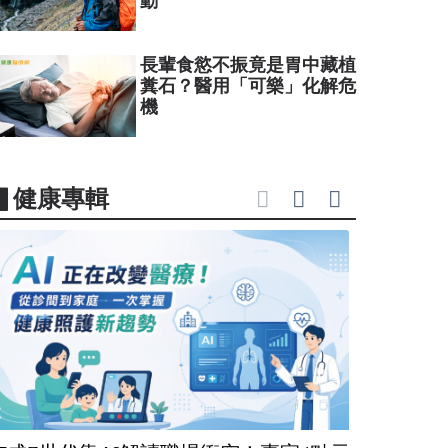
動
長輩食慾不振竟是胃中藏植
糞石？醫用「可樂」化解危
機
▋健康專輯