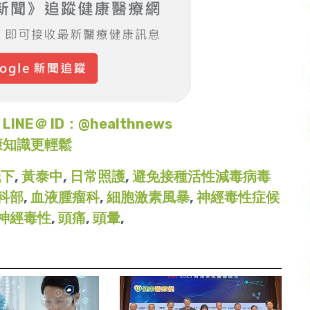
＠ ID：@healthnews
康知識更輕鬆
低下
,
黃泰中
,
日常照護
,
避免接種活性減毒病毒
科部
,
血液腫瘤科
,
細胞激素風暴
,
神經毒性症候
神經毒性
,
頭痛
,
頭暈
,