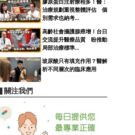
膠原蛋白注射療程多！醫：
治療規劃重視整體評估 個
別需求也納考...
高齡社會攝護腺癌增！台日
交流提升醫療品質 盼推動
局部治療標準...
玻尿酸只有填充作用？醫解
析不同層次的臨床應用
▋關注我們