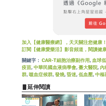
加入【健康醫療網】，天天關注您健康！LINE
訂閱【健康愛樂活】影音頻道，閱讀健
關鍵字：
CAR-T細胞治療副作用
,
血球
疫苗
,
中華民國血液病學會
,
臺大醫院
,
內
群
,
噬血症候群
,
發燒
,
昏迷
,
低血壓
,
中樞
▋延伸閱讀