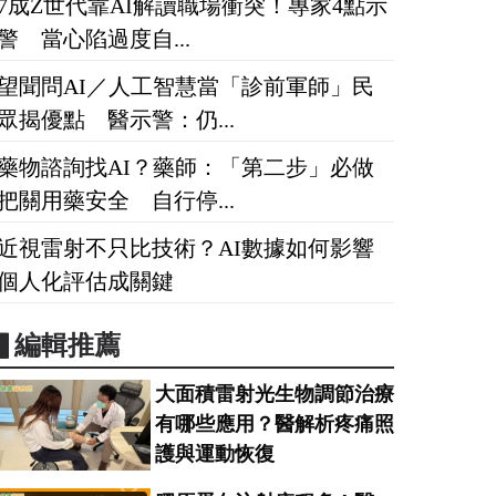
7成Z世代靠AI解讀職場衝突！專家4點示
警 當心陷過度自...
望聞問AI／人工智慧當「診前軍師」民
眾揭優點 醫示警：仍...
藥物諮詢找AI？藥師：「第二步」必做
把關用藥安全 自行停...
近視雷射不只比技術？AI數據如何影響
個人化評估成關鍵
▋編輯推薦
大面積雷射光生物調節治療
有哪些應用？醫解析疼痛照
護與運動恢復