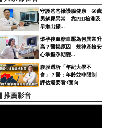
守護爸爸攝護腺健康 60歲
男解尿異常 靠PHI檢測及
早揪出攝...
懷孕後血糖血壓為何異常升
高？醫揭原因 規律產檢安
心掌握孕期變...
腹膜透析「年紀大學不
會」？醫：年齡並非限制
評估還要看3面向
▋推薦影音