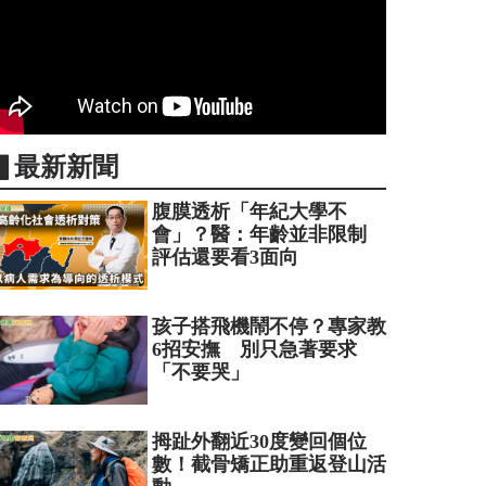
▋最新新聞
腹膜透析「年紀大學不
會」？醫：年齡並非限制
評估還要看3面向
孩子搭飛機鬧不停？專家教
6招安撫 別只急著要求
「不要哭」
拇趾外翻近30度變回個位
數！截骨矯正助重返登山活