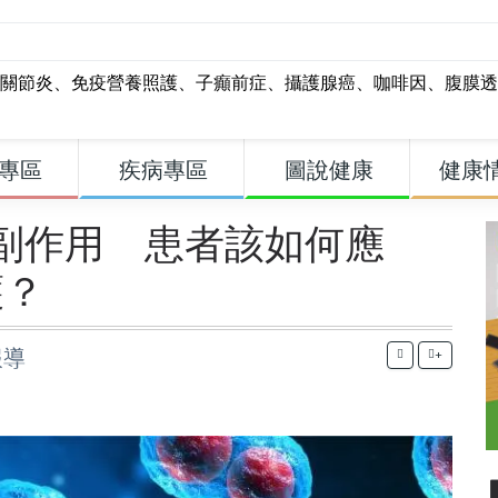
關節炎
、
免疫營養照護
、
子癲前症
、
攝護腺癌
、
咖啡因
、
腹膜透
專區
疾病專區
圖說健康
健康
3副作用 患者該如何應
護？
報導
+