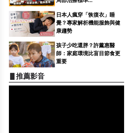
局部治療標準...
日本人瘋穿「恢復衣」睡
覺？專家解析機能服飾與健
康趨勢
孩子少吃還胖？許薰惠醫
師：家庭環境比盲目節食更
重要
▋推薦影音