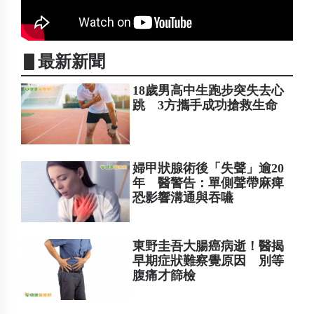
▋最新新聞
18歲男高中生跑步突失去心
跳 3方攜手成功搶救生命
婦甲狀腺術後「失聲」逾20
年 醫警告：單側聲帶麻痺
恐影響溝通與吞嚥
東野圭吾大腸癌病逝！醫揭
早期症狀難察覺原因 別等
腹痛才篩檢