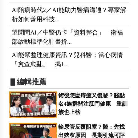
AI陪病時代2／AI能助力醫病溝通？專家解
析如何善用科技...
望聞問AI／中醫仍卡「資料整合」 衛福
部啟動標準化計畫拚...
AI能幫整理健康資訊？兒科醫：當心病情
「愈查愈亂」 揭1...
▋編輯推薦
術後怎麼痔瘡又復發？醫點
名4族群關注肛門健康 重訓
族也上榜
輸尿管反覆阻塞？醫：先找
出狹窄原因 長期引流可評