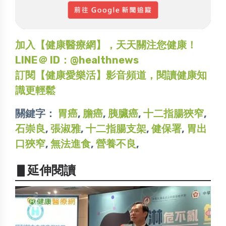
加入【健康醫療網】，天天關注您健康！
LINE＠ ID：@healthnews
訂閱【健康愛樂活】影音頻道，閱讀健康知
識更輕鬆
關鍵字：
胃癌
,
膽癌
,
胰臟癌
,
十二指腸狹窄
,
石崇良
,
張淑雅
,
十二指腸支架
,
健保署
,
胃出
口狹窄
,
無法進食
,
營養不良
,
▋延伸閱讀