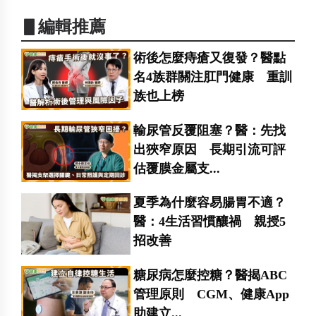
▋編輯推薦
術後怎麼痔瘡又復發？醫點
名4族群關注肛門健康 重訓
族也上榜
輸尿管反覆阻塞？醫：先找
出狹窄原因 長期引流可評
估覆膜金屬支...
夏季為什麼容易腸胃不適？
醫：4生活習慣釀禍 親授5
招改善
糖尿病怎麼控糖？醫揭ABC
管理原則 CGM、健康App
助建立...