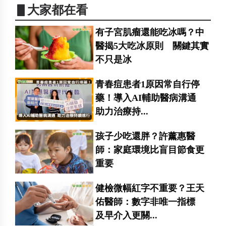
▋大家都在看
有子宮肌瘤還能吃冰嗎？中
醫揭5大吃冰原則 關鍵其實
不只是冰
青春痘患者1原因常自行停
藥！導入AI輔助醫病溝通
助力治療持...
孩子少吃還胖？許薰惠醫
師：家庭環境比盲目節食更
重要
健檢微幅紅字不重要？王天
佑醫師：數字非唯一指標
及早介入更關...