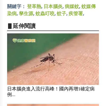
關鍵字：
登革熱
,
日本腦炎
,
病媒蚊
,
蚊媒傳
染病
,
孳生源
,
蚊蟲叮咬
,
蚊子
,
疾管署
,
▋延伸閱讀
日本腦炎進入流行高峰！國內再增1確定病
例...