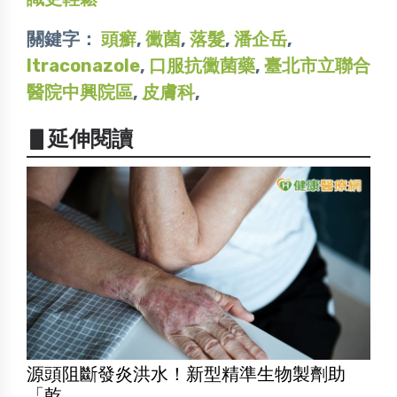
關鍵字：
頭癬
,
黴菌
,
落髮
,
潘企岳
,
Itraconazole
,
口服抗黴菌藥
,
臺北市立聯合
醫院中興院區
,
皮膚科
,
▋延伸閱讀
源頭阻斷發炎洪水！新型精準生物製劑助
「乾...