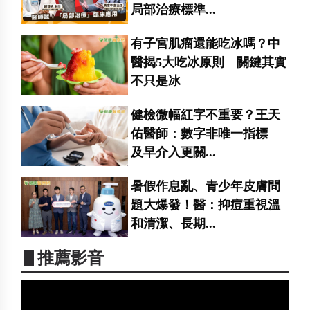
局部治療標準...
有子宮肌瘤還能吃冰嗎？中
醫揭5大吃冰原則 關鍵其實
不只是冰
健檢微幅紅字不重要？王天
佑醫師：數字非唯一指標
及早介入更關...
暑假作息亂、青少年皮膚問
題大爆發！醫：抑痘重視溫
和清潔、長期...
▋推薦影音