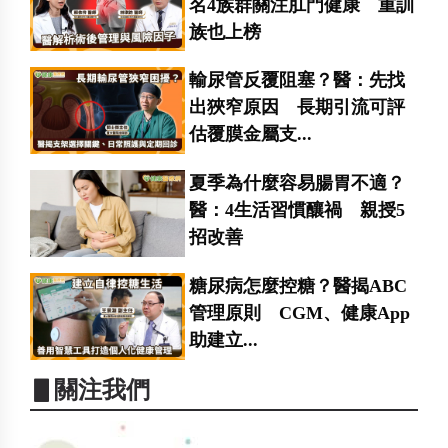
名4族群關注肛門健康 重訓
族也上榜
輸尿管反覆阻塞？醫：先找
出狹窄原因 長期引流可評
估覆膜金屬支...
夏季為什麼容易腸胃不適？
醫：4生活習慣釀禍 親授5
招改善
糖尿病怎麼控糖？醫揭ABC
管理原則 CGM、健康App
助建立...
▋關注我們