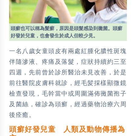
頭癬也可以稱為髮癬，原因是頭髮感染到黴菌。頭癬
好發於兒童，也會發生於成人但較少見。
一名八歲女童頭皮有兩處紅腫化膿性斑塊
伴隨滲液、疼痛及落髮，症狀持續約三至
四週，先前曾於診所醫治未見改善，於是
前往醫院皮膚科就診，經毛髪採樣顯微鏡
檢查發現，毛幹當中或周圍滿佈黴菌孢子
及菌絲，確診為頭癬，經過藥物治療六周
後痊癒。
頭癬好發兒童 人類及動物傳播為