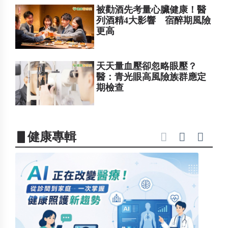
被勸酒先考量心臟健康！醫
列酒精4大影響 宿醉期風險
更高
天天量血壓卻忽略眼壓？
醫：青光眼高風險族群應定
期檢查
▋健康專輯