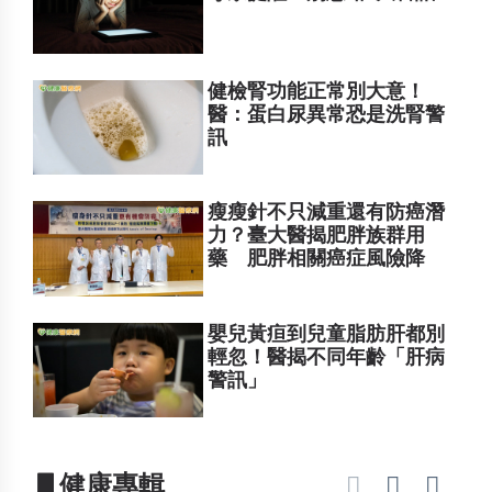
健檢腎功能正常別大意！
醫：蛋白尿異常恐是洗腎警
訊
瘦瘦針不只減重還有防癌潛
力？臺大醫揭肥胖族群用
藥 肥胖相關癌症風險降
嬰兒黃疸到兒童脂肪肝都別
輕忽！醫揭不同年齡「肝病
警訊」
▋健康專輯