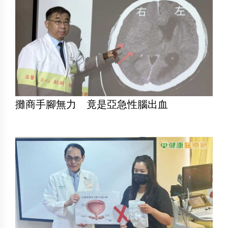
攤商手腳無力 竟是亞急性腦出血