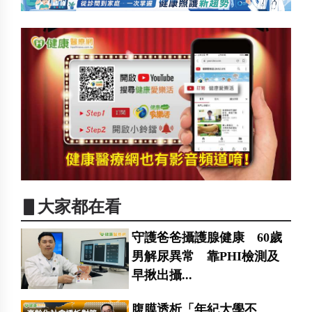
▋大家都在看
守護爸爸攝護腺健康 60歲
男解尿異常 靠PHI檢測及
早揪出攝...
腹膜透析「年紀大學不