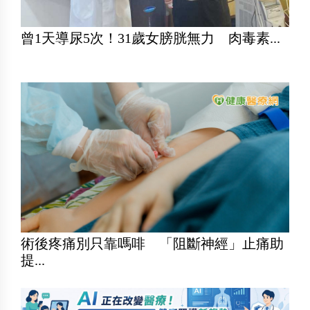
曾1天導尿5次！31歲女膀胱無力 肉毒素...
術後疼痛別只靠嗎啡 「阻斷神經」止痛助
提...