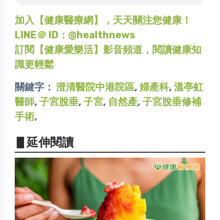
加入【健康醫療網】，天天關注您健康！
LINE＠ ID：@healthnews
訂閱【健康愛樂活】影音頻道，閱讀健康知
識更輕鬆
關鍵字：
澄清醫院中港院區
,
婦產科
,
溫亭虹
醫師
,
子宮脫垂
,
子宮
,
自然產
,
子宮脫垂修補
手術
,
▋延伸閱讀