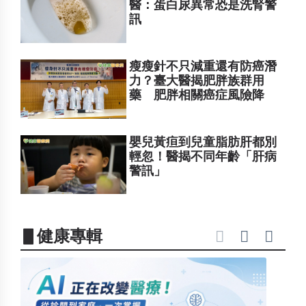
醫：蛋白尿異常恐是洗腎警
訊
瘦瘦針不只減重還有防癌潛
力？臺大醫揭肥胖族群用
藥 肥胖相關癌症風險降
嬰兒黃疸到兒童脂肪肝都別
輕忽！醫揭不同年齡「肝病
警訊」
▋健康專輯