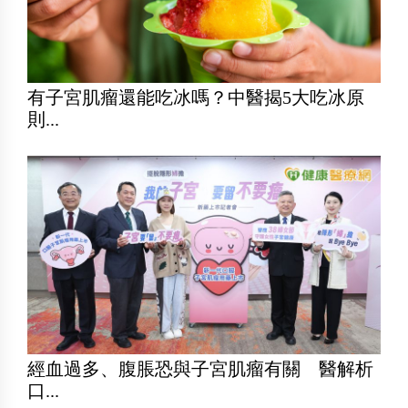
有子宮肌瘤還能吃冰嗎？中醫揭5大吃冰原
則...
經血過多、腹脹恐與子宮肌瘤有關 醫解析
口...