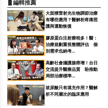
▋編輯推薦
大面積雷射光生物調節治療
有哪些應用？醫解析疼痛照
護與運動恢復
膠原蛋白注射療程多！醫：
治療規劃重視整體評估 個
別需求也納考...
高齡社會攝護腺癌增！台日
交流提升醫療品質 盼推動
局部治療標準...
玻尿酸只有填充作用？醫解
析不同層次的臨床應用