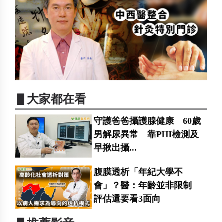
▋大家都在看
守護爸爸攝護腺健康 60歲
男解尿異常 靠PHI檢測及
早揪出攝...
腹膜透析「年紀大學不
會」？醫：年齡並非限制
評估還要看3面向