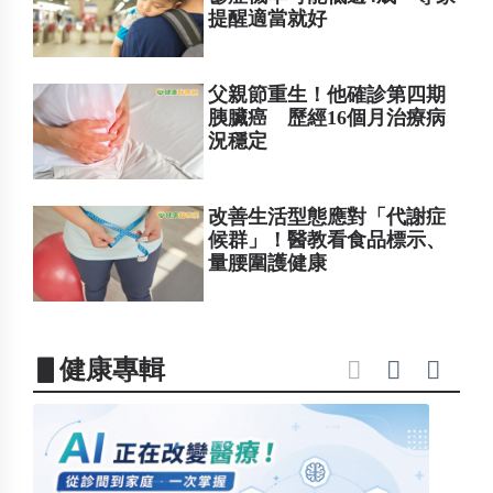
提醒適當就好
父親節重生！他確診第四期
胰臟癌 歷經16個月治療病
況穩定
改善生活型態應對「代謝症
候群」！醫教看食品標示、
量腰圍護健康
▋健康專輯