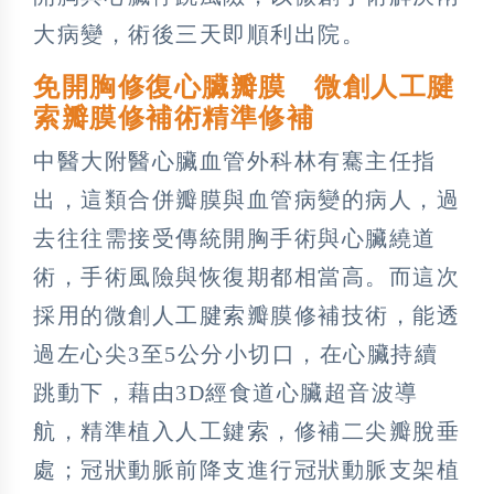
大病變，術後三天即順利出院。
免開胸修復心臟瓣膜 微創人工腱
索瓣膜修補術精準修補
中醫大附醫心臟血管外科林有騫主任指
出，這類合併瓣膜與血管病變的病人，過
去往往需接受傳統開胸手術與心臟繞道
術，手術風險與恢復期都相當高。而這次
採用的微創人工腱索瓣膜修補技術，能透
過左心尖3至5公分小切口，在心臟持續
跳動下，藉由3D經食道心臟超音波導
航，精準植入人工鍵索，修補二尖瓣脫垂
處；冠狀動脈前降支進行冠狀動脈支架植