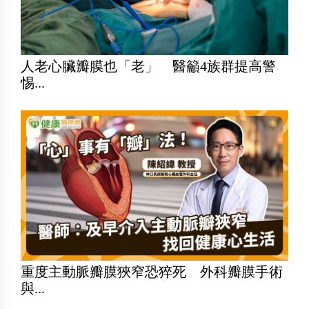
人老心臟瓣膜也「老」 醫籲4族群提高警
惕...
重度主動脈瓣膜狹窄恐猝死 外科瓣膜手術
與...