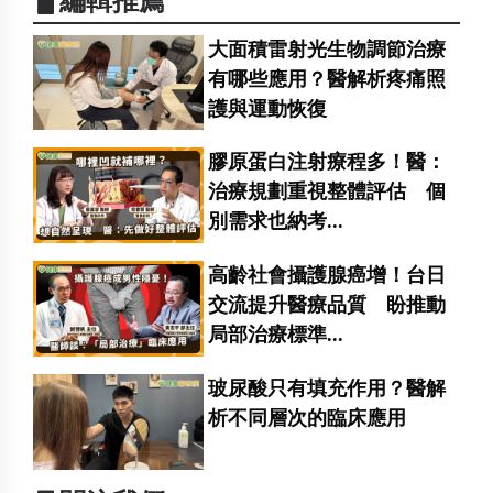
▋編輯推薦
大面積雷射光生物調節治療
有哪些應用？醫解析疼痛照
護與運動恢復
膠原蛋白注射療程多！醫：
治療規劃重視整體評估 個
別需求也納考...
高齡社會攝護腺癌增！台日
交流提升醫療品質 盼推動
局部治療標準...
玻尿酸只有填充作用？醫解
析不同層次的臨床應用