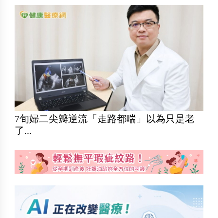
7旬婦二尖瓣逆流「走路都喘」以為只是老
了...