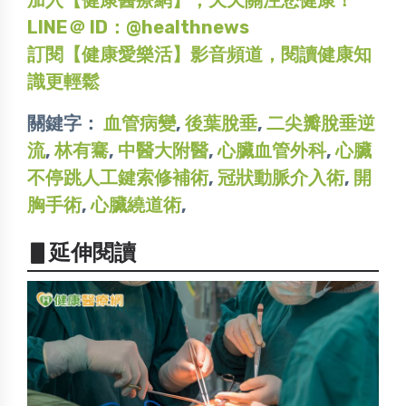
LINE＠ ID：@healthnews
訂閱【健康愛樂活】影音頻道，閱讀健康知
識更輕鬆
關鍵字：
血管病變
,
後葉脫垂
,
二尖瓣脫垂逆
流
,
林有騫
,
中醫大附醫
,
心臟血管外科
,
心臟
不停跳人工鍵索修補術
,
冠狀動脈介入術
,
開
胸手術
,
心臟繞道術
,
▋延伸閱讀