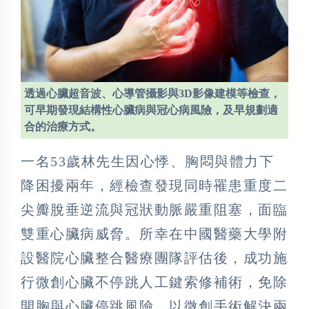
透過心臟超音波、心導管攝影與3D影像建模等檢查，
可早期發現結構性心臟病與冠心病風險，及早規劃適
合的治療方式。
一名53歲林先生因心悸、胸悶與體力下
降困擾兩年，經檢查發現同時罹患重度二
尖瓣脫垂逆流與冠狀動脈嚴重阻塞，面臨
雙重心臟病威脅。所幸在中國醫藥大學附
設醫院心臟整合醫療團隊評估後，成功施
行微創心臟不停跳人工鍵索修補術，免除
開胸與心臟停跳風險，以微創手術解決兩