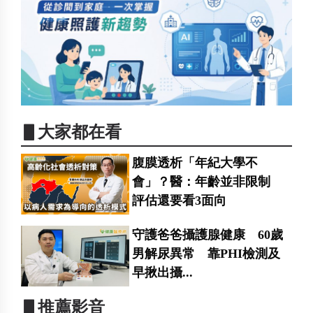
▋大家都在看
腹膜透析「年紀大學不
會」？醫：年齡並非限制
評估還要看3面向
守護爸爸攝護腺健康 60歲
男解尿異常 靠PHI檢測及
早揪出攝...
▋推薦影音