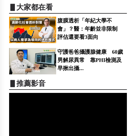
▋大家都在看
腹膜透析「年紀大學不
會」？醫：年齡並非限制
評估還要看3面向
守護爸爸攝護腺健康 60歲
男解尿異常 靠PHI檢測及
早揪出攝...
▋推薦影音