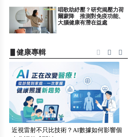
唱歌助紓壓？研究揭壓力荷
爾蒙降 推測對免疫功能、
大腦健康有潛在益處
▋健康專輯
近視雷射不只比技術？AI數據如何影響個