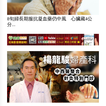
8旬婦長期服抗凝血藥仍中風 心臟藏4公
分...