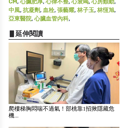
CM
,
心臟肥厚
,
心律不整
,
心衰竭
,
心房顫動
,
中風
,
抗凝劑
,
血栓
,
張藝耀
,
林子玉
,
林恆旭
,
亞東醫院
,
心臟血管內科
,
▋延伸閱讀
爬樓梯胸悶喘不過氣！部桃靠1招揪隱藏危
機...