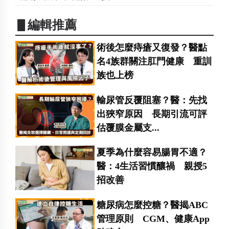
▋編輯推薦
術後怎麼痔瘡又復發？醫點
名4族群關注肛門健康 重訓
族也上榜
輸尿管反覆阻塞？醫：先找
出狹窄原因 長期引流可評
估覆膜金屬支...
夏季為什麼容易腸胃不適？
醫：4生活習慣釀禍 親授5
招改善
糖尿病怎麼控糖？醫揭ABC
管理原則 CGM、健康App