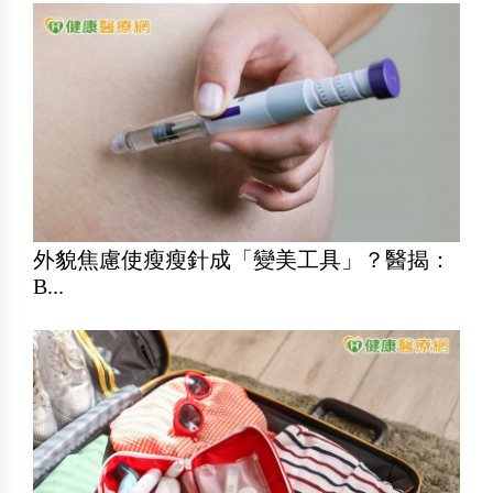
外貌焦慮使瘦瘦針成「變美工具」？醫揭：
B...