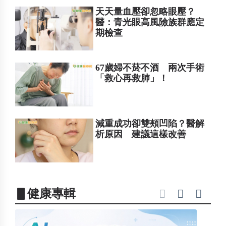
天天量血壓卻忽略眼壓？
醫：青光眼高風險族群應定
期檢查
67歲婦不菸不酒 兩次手術
「救心再救肺」！
減重成功卻雙頰凹陷？醫解
析原因 建議這樣改善
▋健康專輯