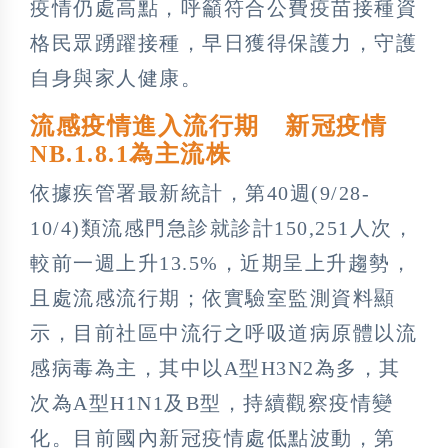
疫情仍處高點，呼籲符合公費疫苗接種資
格民眾踴躍接種，早日獲得保護力，守護
自身與家人健康。
流感疫情進入流行期 新冠疫情
NB.1.8.1為主流株
依據疾管署最新統計，第40週(9/28-
10/4)類流感門急診就診計150,251人次，
較前一週上升13.5%，近期呈上升趨勢，
且處流感流行期；依實驗室監測資料顯
示，目前社區中流行之呼吸道病原體以流
感病毒為主，其中以A型H3N2為多，其
次為A型H1N1及B型，持續觀察疫情變
化。目前國內新冠疫情處低點波動，第