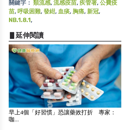
關鍵字：
類流感
,
流感疫苗
,
疾管署
,
公費疫
苗
,
呼吸困難
,
發紺
,
血痰
,
胸痛
,
新冠
,
NB.1.8.1
,
▋延伸閱讀
早上4個「好習慣」恐讓藥效打折 專家：
咖...