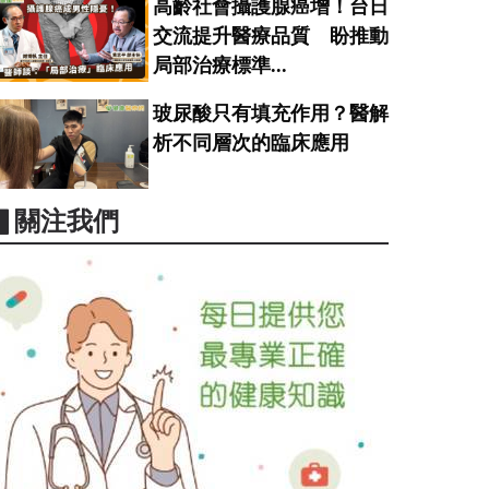
高齡社會攝護腺癌增！台日
交流提升醫療品質 盼推動
局部治療標準...
玻尿酸只有填充作用？醫解
析不同層次的臨床應用
▋關注我們