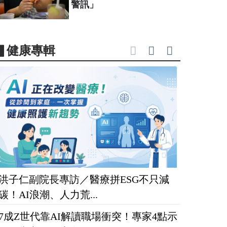
警訊」
▋健康專輯
洪子仁副院長專訪／醫療拼ESG不只減
碳！AI浪潮、人力荒...
7成Z世代靠AI解讀職場衝突！專家4點示