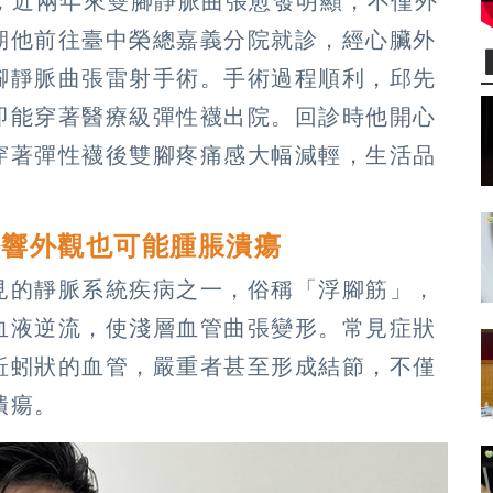
立，近兩年來雙腳靜脈曲張愈發明顯，不僅外
期他前往臺中榮總嘉義分院就診，經心臟外
腳靜脈曲張雷射手術。手術過程順利，邱先
即能穿著醫療級彈性襪出院。回診時他開心
穿著彈性襪後雙腳疼痛感大幅減輕，生活品
影響外觀也可能腫脹潰瘍
見的靜脈系統疾病之一，俗稱「浮腳筋」，
血液逆流，使淺層血管曲張變形。常見症狀
蚯蚓狀的血管，嚴重者甚至形成結節，不僅
潰瘍。