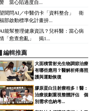
警 當心陷過度自...
望聞問AI／中醫仍卡「資料整合」 衛
福部啟動標準化計畫拚...
AI能幫整理健康資訊？兒科醫：當心病
情「愈查愈亂」 揭1...
▋編輯推薦
大面積雷射光生物調節治療
有哪些應用？醫解析疼痛照
護與運動恢復
膠原蛋白注射療程多！醫：
治療規劃重視整體評估 個
別需求也納考...