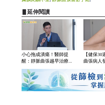
▋延伸閱讀
小心拖成潰瘍！醫師提
【健保3
醒：靜脈曲張越早治療...
曲張病人發