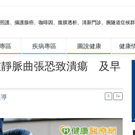
照護
、
攝護腺癌
、
咖啡因
、
腹膜透析
、
清新門診
、
腕隧道症候群
專區
疾病專區
圖說健康
健康
重靜脈曲張恐致潰瘍 及早
報導
+