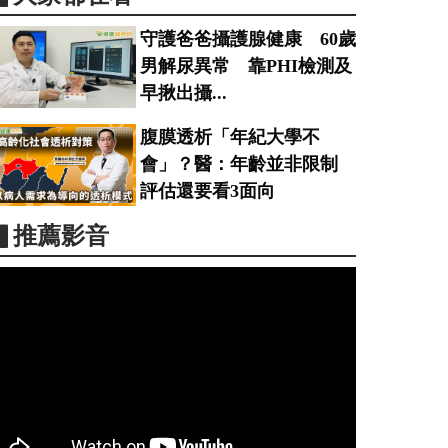
守護爸爸攝護腺健康 60歲
男解尿異常 靠PHI檢測及
早揪出攝...
腹膜透析「年紀大學不
會」？醫：年齡並非限制
評估還要看3面向
▋推薦影音