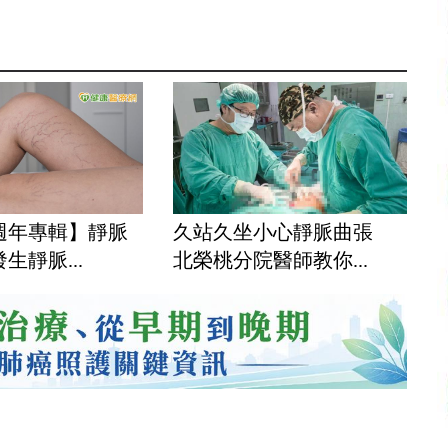
0週年專輯】靜脈
久站久坐小心靜脈曲張
生靜脈...
北榮桃分院醫師教你...