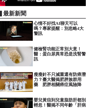
▋最新新聞
心情不好找AI聊天可以
嗎？專家提醒：別忽略4大
警訊
健檢腎功能正常別大意！
醫：蛋白尿異常恐是洗腎警
訊
瘦瘦針不只減重還有防癌潛
力？臺大醫揭肥胖族群用
藥 肥胖相關癌症風險降
嬰兒黃疸到兒童脂肪肝都別
輕忽！醫揭不同年齡「肝病