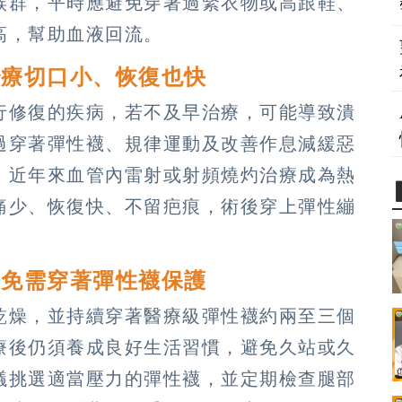
族群，平時應避免穿著過緊衣物或高跟鞋、
高，幫助血液回流。
治療切口小、恢復也快
行修復的疾病，若不及早治療，可能導致潰
過穿著彈性襪、規律運動及改善作息減緩惡
。近年來血管內雷射或射頻燒灼治療成為熱
痛少、恢復快、不留疤痕，術後穿上彈性繃
避免需穿著彈性襪保護
乾燥，並持續穿著醫療級彈性襪約兩至三個
療後仍須養成良好生活習慣，避免久站或久
議挑選適當壓力的彈性襪，並定期檢查腿部