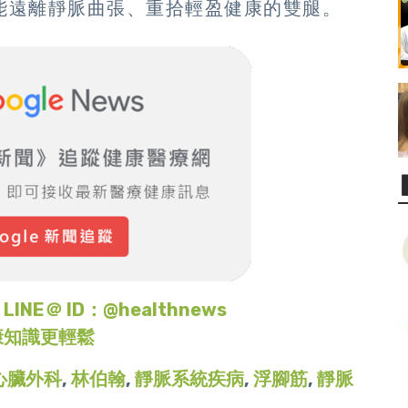
能遠離靜脈曲張、重拾輕盈健康的雙腿。
＠ ID：@healthnews
康知識更輕鬆
心臟外科
,
林伯翰
,
靜脈系統疾病
,
浮腳筋
,
靜脈