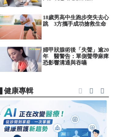
18歲男高中生跑步突失去心
跳 3方攜手成功搶救生命
婦甲狀腺術後「失聲」逾20
年 醫警告：單側聲帶麻痺
恐影響溝通與吞嚥
▋健康專輯