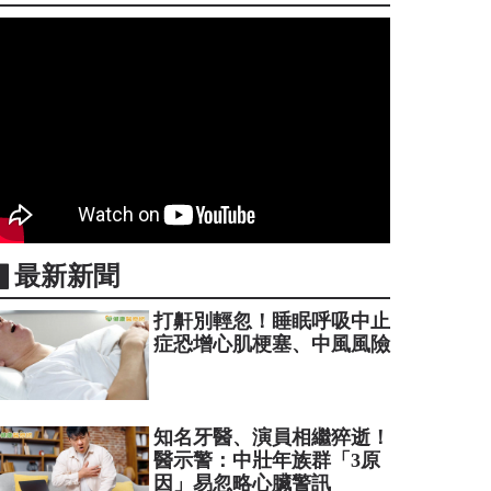
▋最新新聞
打鼾別輕忽！睡眠呼吸中止
症恐增心肌梗塞、中風風險
知名牙醫、演員相繼猝逝！
醫示警：中壯年族群「3原
因」易忽略心臟警訊