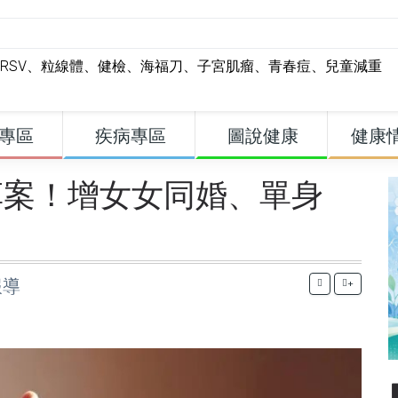
RSV
、
粒線體
、
健檢
、
海福刀
、
子宮肌瘤
、
青春痘
、
兒童減重
專區
疾病專區
圖說健康
健康
草案！增女女同婚、單身
報導
+