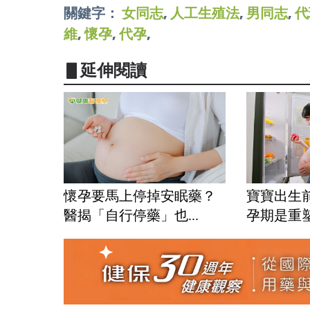
關鍵字：
女同志
,
人工生殖法
,
男同志
,
代
維
,
懷孕
,
代孕
,
▋延伸閱讀
懷孕要馬上停掉安眠藥？
寶寶出生
醫揭「自行停藥」也...
孕期是重塑