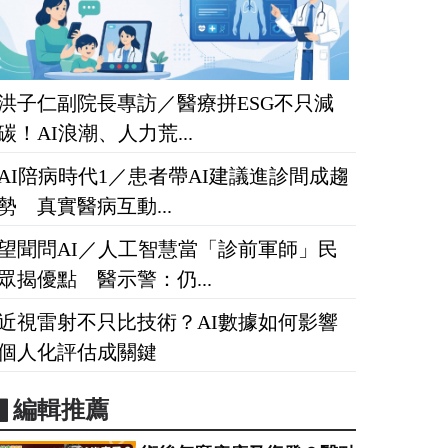
洪子仁副院長專訪／醫療拼ESG不只減
碳！AI浪潮、人力荒...
AI陪病時代1／患者帶AI建議進診間成趨
勢 真實醫病互動...
望聞問AI／人工智慧當「診前軍師」民
眾揭優點 醫示警：仍...
近視雷射不只比技術？AI數據如何影響
個人化評估成關鍵
▋編輯推薦