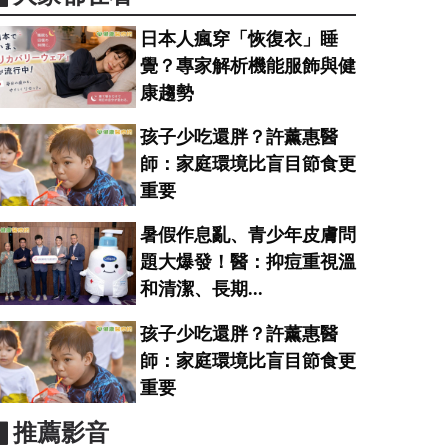
日本人瘋穿「恢復衣」睡
覺？專家解析機能服飾與健
康趨勢
孩子少吃還胖？許薰惠醫
師：家庭環境比盲目節食更
重要
暑假作息亂、青少年皮膚問
題大爆發！醫：抑痘重視溫
和清潔、長期...
孩子少吃還胖？許薰惠醫
師：家庭環境比盲目節食更
重要
▋推薦影音