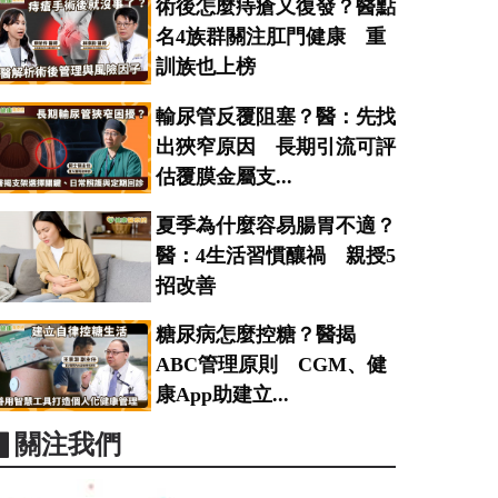
術後怎麼痔瘡又復發？醫點
名4族群關注肛門健康 重
訓族也上榜
輸尿管反覆阻塞？醫：先找
出狹窄原因 長期引流可評
估覆膜金屬支...
夏季為什麼容易腸胃不適？
醫：4生活習慣釀禍 親授5
招改善
糖尿病怎麼控糖？醫揭
ABC管理原則 CGM、健
康App助建立...
▋關注我們