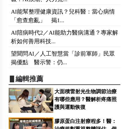
AI能幫整理健康資訊？兒科醫：當心病情
「愈查愈亂」 揭1...
AI陪病時代2／AI能助力醫病溝通？專家解
析如何善用科技...
望聞問AI／人工智慧當「診前軍師」民眾
揭優點 醫示警：仍...
▋編輯推薦
大面積雷射光生物調節治療
有哪些應用？醫解析疼痛照
護與運動恢復
膠原蛋白注射療程多！醫：
治療規劃重視整體評估 個