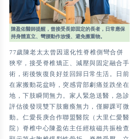
陳盈佑醫師提醒，曾接受長節固定的長者，日常應保
持身體直立、彎腰動作放慢、避免搬重物。
77歲陳老太太曾因退化性脊椎側彎合併
狹窄，接受脊椎矯正、減壓與固定融合手
術，術後恢復良好並回歸日常生活。日前
在家搬動花盆時，突感背部劇痛並跌坐在
地，下肢瞬間無力。家人緊急送醫，急診
評估後發現雙下肢癱瘓無力，僅腳踝可微
動。仁愛長庚合作聯盟醫院（大里仁愛醫
院）脊椎中心陳盈佑主任經核磁共振檢查
顯示第七胸椎爆裂性骨折，脊髓受壓，立