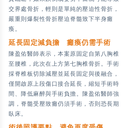
交界處骨折，輕則是單純的壓迫性骨折，
嚴重則爆裂性骨折壓迫脊髓致下半身癱
瘓。
延長固定減負擔 癱瘓仍需手術
陳盈佑醫師表示，本案原固定自第八胸椎
至腰椎，此次在上方第七胸椎骨折。手術
採脊椎板切除減壓並延長固定與後融合，
僅開啟原上段傷口接合延長，縮短手術時
間、降低麻醉與手術負擔。陳盈佑醫師強
調，脊髓受壓致癱仍須手術，否則恐長期
臥床。
術後照護要點 避免再度受傷