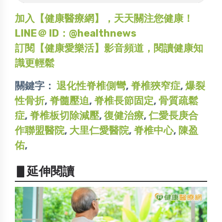
加入【健康醫療網】，天天關注您健康！
LINE＠ ID：@healthnews
訂閱【健康愛樂活】影音頻道，閱讀健康知
識更輕鬆
關鍵字：
退化性脊椎側彎
,
脊椎狹窄症
,
爆裂
性骨折
,
脊髓壓迫
,
脊椎長節固定
,
骨質疏鬆
症
,
脊椎板切除減壓
,
復健治療
,
仁愛長庚合
作聯盟醫院
,
大里仁愛醫院
,
脊椎中心
,
陳盈
佑
,
▋延伸閱讀