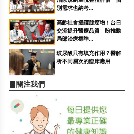
別需求也納考...
高齡社會攝護腺癌增！台日
交流提升醫療品質 盼推動
局部治療標準...
玻尿酸只有填充作用？醫解
析不同層次的臨床應用
▋關注我們