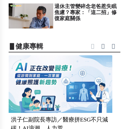
退休主管變碎念老爸惹失眠
焦慮？專家：「這二招」修
復家庭關係
▋健康專輯
洪子仁副院長專訪／醫療拼ESG不只減
碳！AI浪潮、人力荒...