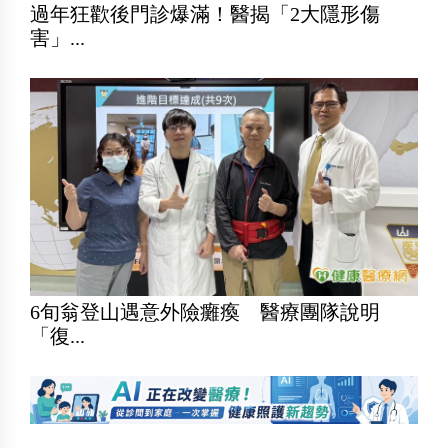
過年狂歡後門診爆滿！醫揭「2大隱形傷
害」...
6旬翁登山遇意外險癱瘓 醫療團隊說明
「復...