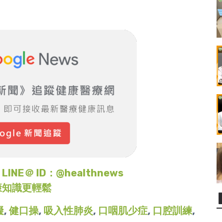
＠ ID：@healthnews
康知識更輕鬆
礙
,
健口操
,
吸入性肺炎
,
口咽肌少症
,
口腔訓練
,