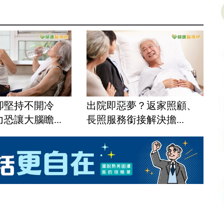
卻堅持不開冷
出院即惡夢？返家照顧、
恐讓大腦瞻...
長照服務銜接解決擔...