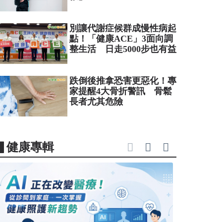
別讓代謝症候群成慢性病起
點！「健康ACE」3面向調
整生活 日走5000步也有益
跌倒後推拿恐害更惡化！專
家提醒4大骨折警訊 骨鬆
長者尤其危險
▋健康專輯