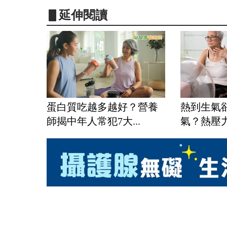
▋延伸閱讀
蛋白質吃越多越好？營養
熱到生氣
師揭中年人常犯7大...
氣？熱壓力