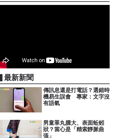
▋最新新聞
傳訊息還是打電話？選錯時
機易生誤會 專家：文字沒
有語氣
男童睪丸腫大、表面蚯蚓
狀？當心是「精索靜脈曲
張」