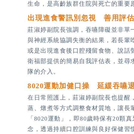
生命，是高齡族群住院與死亡的重要
出現進食警訊別忽視 善用評
莊淑婷副院長強調，吞嚥障礙並非單
與神經系統協調失衡的結果，若長輩
或是出現進食後口腔殘留食物、說話
衛福部提供的簡易自我評估表，並尋
隊的介入。
8020運動加健口操 延緩吞嚥
在日常照護上，莊淑婷副院長也提醒
蒸、燉煮等方式調整食材質地，讓長
「8020運動」，即80歲時保有20
念，透過持續口腔訓練與良好保健習