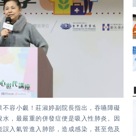
果不容小覷！莊淑婷副院長指出，吞嚥障礙
脫水，最嚴重的併發症便是吸入性肺炎。因
能誤入氣管進入肺部，造成感染，甚至危及