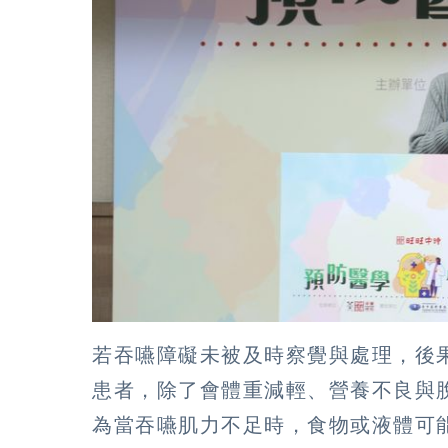
若吞嚥障礙未被及時察覺與處理，後
患者，除了會體重減輕、營養不良與
為當吞嚥肌力不足時，食物或液體可