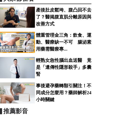
產後肚皮鬆垮、腹凸回不去
了？醫揭腹直肌分離原因與
改善方式
體重管理金三角：飲食、運
動、醫療缺一不可 腸泌素
用藥需醫療專...
輕熟女急性腦出血送醫 竟
是「遺傳性隱形殺手」多囊
腎
事後避孕藥轉類引關注！不
同成分怎麼用？藥師解析24
小時關鍵
▋推薦影音