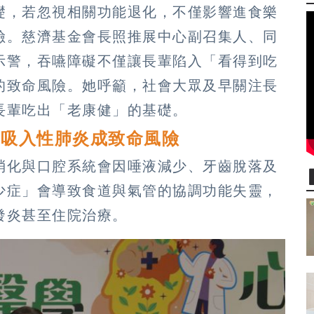
礎，若忽視相關功能退化，不僅影響進食樂
險。慈濟基金會長照推展中心副召集人、同
示警，吞嚥障礙不僅讓長輩陷入「看得到吃
的致命風險。她呼籲，社會大眾及早關注長
長輩吃出「老康健」的基礎。
發吸入性肺炎成致命風險
消化與口腔系統會因唾液減少、牙齒脫落及
少症」會導致食道與氣管的協調功能失靈，
發炎甚至住院治療。