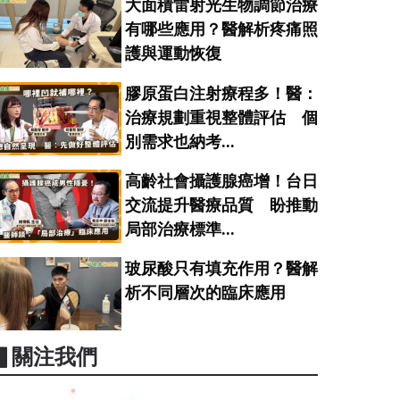
大面積雷射光生物調節治療
有哪些應用？醫解析疼痛照
護與運動恢復
膠原蛋白注射療程多！醫：
治療規劃重視整體評估 個
別需求也納考...
高齡社會攝護腺癌增！台日
交流提升醫療品質 盼推動
局部治療標準...
玻尿酸只有填充作用？醫解
析不同層次的臨床應用
▋關注我們