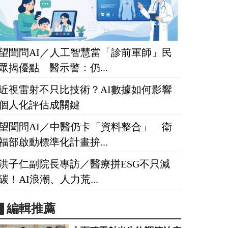
望聞問AI／人工智慧當「診前軍師」民
眾揭優點 醫示警：仍...
近視雷射不只比技術？AI數據如何影響
個人化評估成關鍵
望聞問AI／中醫仍卡「資料整合」 衛
福部啟動標準化計畫拚...
洪子仁副院長專訪／醫療拼ESG不只減
碳！AI浪潮、人力荒...
▋編輯推薦