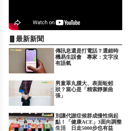
▋最新新聞
傳訊息還是打電話？選錯時
機易生誤會 專家：文字沒
有語氣
男童睪丸腫大、表面蚯蚓
狀？當心是「精索靜脈曲
張」
別讓代謝症候群成慢性病起
點！「健康ACE」3面向調整
生活 日走5000步也有益