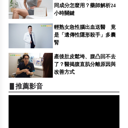
同成分怎麼用？藥師解析24
小時關鍵
輕熟女急性腦出血送醫 竟
是「遺傳性隱形殺手」多囊
腎
產後肚皮鬆垮、腹凸回不去
了？醫揭腹直肌分離原因與
改善方式
▋推薦影音