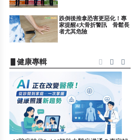
跌倒後推拿恐害更惡化！專
家提醒4大骨折警訊 骨鬆長
者尤其危險
▋健康專輯