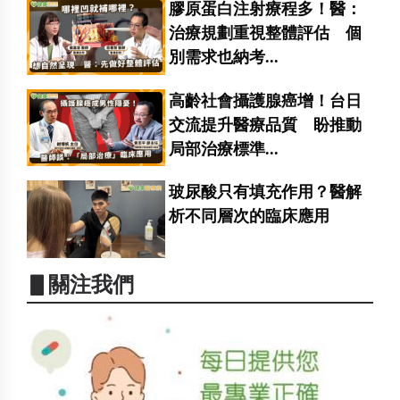
膠原蛋白注射療程多！醫：
治療規劃重視整體評估 個
別需求也納考...
高齡社會攝護腺癌增！台日
交流提升醫療品質 盼推動
局部治療標準...
玻尿酸只有填充作用？醫解
析不同層次的臨床應用
▋關注我們