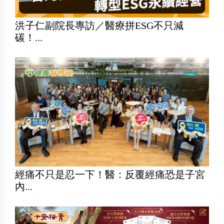
洪子仁副院長專訪／醫療拼ESG不只減
碳！...
經痛不只是忍一下！醫：反覆經痛恐是子宮
內...