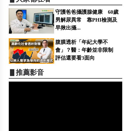
守護爸爸攝護腺健康 60歲
男解尿異常 靠PHI檢測及
早揪出攝...
腹膜透析「年紀大學不
會」？醫：年齡並非限制
評估還要看3面向
▋推薦影音