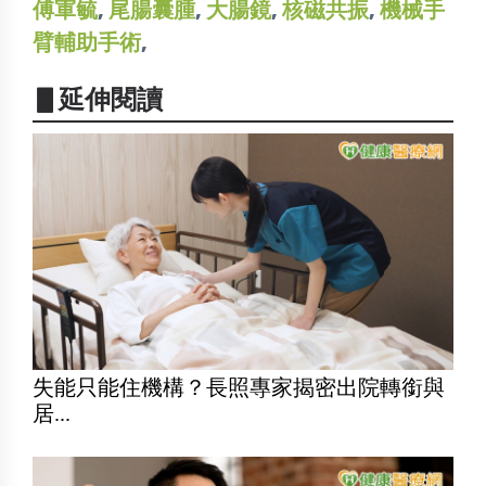
傅軍毓
,
尾腸囊腫
,
大腸鏡
,
核磁共振
,
機械手
臂輔助手術
,
▋延伸閱讀
失能只能住機構？長照專家揭密出院轉銜與
居...