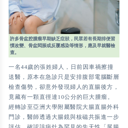
許多骨盆腔腫瘤早期缺乏症狀，民眾若有長期排便習
慣改變、骨盆悶脹或反覆感染等情形，應及早就醫檢
查。
一名44歲的張姓婦人，日前因車禍擦撞
送醫，原本在急診只是安排腹部電腦斷層
檢查傷勢，卻意外發現婦人的直腸後方，
竟藏有一顆直徑達10公分的巨大腫瘤。
經轉診至亞洲大學附屬醫院大腸直腸外科
門診，醫師透過大腸鏡與核磁共振進一步
評估，確認該病灶為罕見的先天性「尾腸