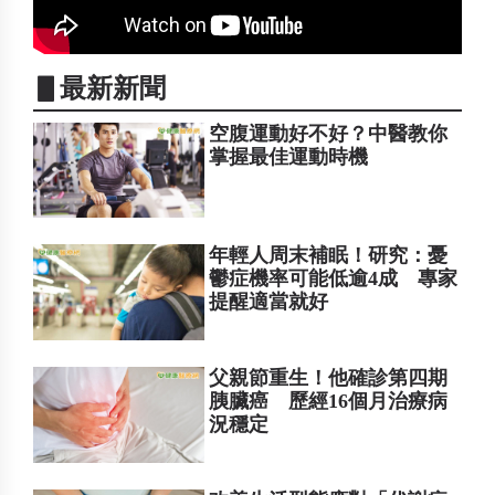
▋最新新聞
空腹運動好不好？中醫教你
掌握最佳運動時機
年輕人周末補眠！研究：憂
鬱症機率可能低逾4成 專家
提醒適當就好
父親節重生！他確診第四期
胰臟癌 歷經16個月治療病
況穩定