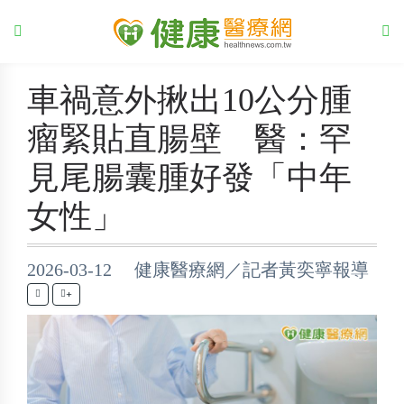
車禍意外揪出10公分腫
瘤緊貼直腸壁 醫：罕
見尾腸囊腫好發「中年
女性」
2026-03-12 健康醫療網／記者黃奕寧報導
+