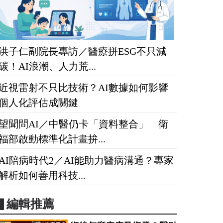
洪子仁副院長專訪／醫療拼ESG不只減
碳！AI浪潮、人力荒...
近視雷射不只比技術？AI數據如何影響
個人化評估成關鍵
望聞問AI／中醫仍卡「資料整合」 衛
福部啟動標準化計畫拚...
AI陪病時代2／AI能助力醫病溝通？專家
解析如何善用科技...
▋編輯推薦