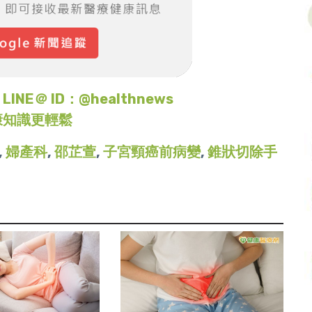
＠ ID：@healthnews
康知識更輕鬆
,
婦產科
,
邵芷萱
,
子宮頸癌前病變
,
錐狀切除手