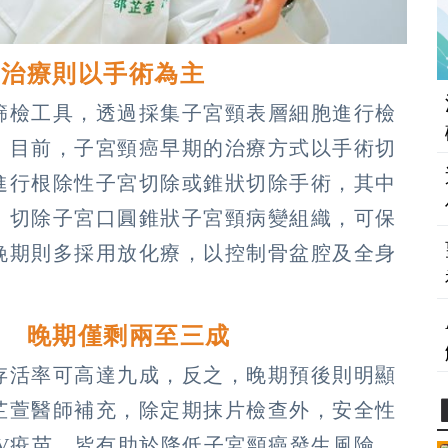
期治療則以手術為主
篩檢工具，透過採集子宮頸表層細胞進行檢
。目前，子宮頸癌早期的治療方式以手術切
進行根除性子宮切除或錐狀切除手術，其中
，切除子宮口圓錐狀子宮頸病變組織，可保
晚期則多採用放化療，以控制骨盆腔及全身
成 晚期僅剩兩至三成
存活率可高達九成，反之，晚期預後則明顯
芷萱醫師補充，除定期抹片檢查外，安全性
V疫苗，皆有助於降低子宮頸癌發生風險。