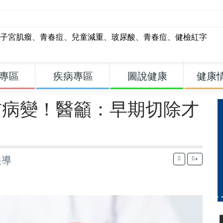
子宮肌瘤
、
青春痘
、
兒童減重
、
玻尿酸
、
青春痘
、
健檢紅字
專區
疾病專區
圖說健康
健康
前病變！醫籲：早期切除才
報導
+