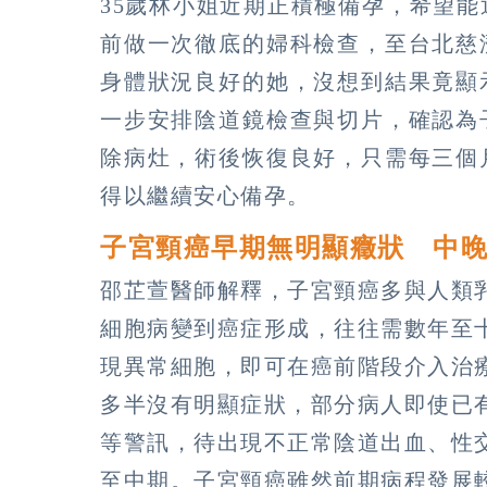
35歲林小姐近期正積極備孕，希望
前做一次徹底的婦科檢查，至台北慈
身體狀況良好的她，沒想到結果竟顯
一步安排陰道鏡檢查與切片，確認為
除病灶，術後恢復良好，只需每三個
得以繼續安心備孕。
子宮頸癌早期無明顯癥狀 中
邵芷萱醫師解釋，子宮頸癌多與人類乳
細胞病變到癌症形成，往往需數年至
現異常細胞，即可在癌前階段介入治
多半沒有明顯症狀，部分病人即使已
等警訊，待出現不正常陰道出血、性
至中期。子宮頸癌雖然前期病程發展