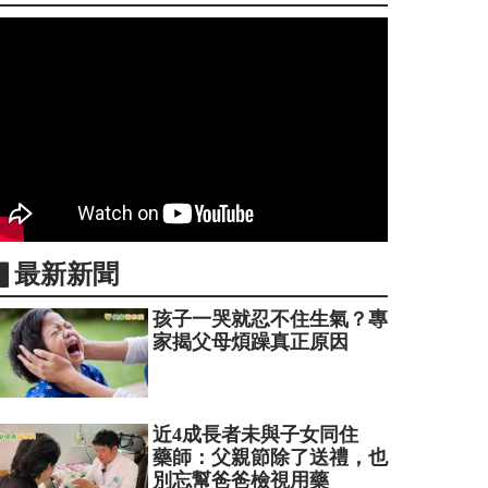
▋最新新聞
孩子一哭就忍不住生氣？專
家揭父母煩躁真正原因
近4成長者未與子女同住
藥師：父親節除了送禮，也
別忘幫爸爸檢視用藥