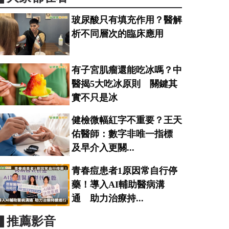
玻尿酸只有填充作用？醫解
析不同層次的臨床應用
有子宮肌瘤還能吃冰嗎？中
醫揭5大吃冰原則 關鍵其
實不只是冰
健檢微幅紅字不重要？王天
佑醫師：數字非唯一指標
及早介入更關...
青春痘患者1原因常自行停
藥！導入AI輔助醫病溝
通 助力治療持...
▋推薦影音