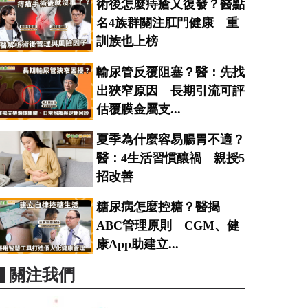
術後怎麼痔瘡又復發？醫點
名4族群關注肛門健康 重
訓族也上榜
輸尿管反覆阻塞？醫：先找
出狹窄原因 長期引流可評
估覆膜金屬支...
夏季為什麼容易腸胃不適？
醫：4生活習慣釀禍 親授5
招改善
糖尿病怎麼控糖？醫揭
ABC管理原則 CGM、健
康App助建立...
▋關注我們