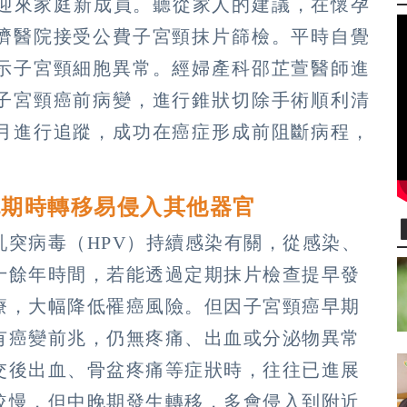
能迎來家庭新成員。聽從家人的建議，在懷孕
濟醫院接受公費子宮頸抹片篩檢。平時自覺
示子宮頸細胞異常。經婦產科邵芷萱醫師進
子宮頸癌前病變，進行錐狀切除手術順利清
月進行追蹤，成功在癌症形成前阻斷病程，
晚期時轉移易侵入其他器官
突病毒（HPV）持續感染有關，從感染、
十餘年時間，若能透過定期抹片檢查提早發
療，大幅降低罹癌風險。但因子宮頸癌早期
有癌變前兆，仍無疼痛、出血或分泌物異常
交後出血、骨盆疼痛等症狀時，往往已進展
較慢，但中晚期發生轉移，多會侵入到附近