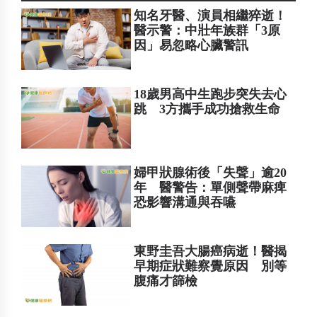
知名牙醫、演員相繼猝逝！
醫示警：中壯年族群「3原
因」易忽略心臟警訊
18歲男高中生跑步突失去心
跳 3方攜手成功搶救生命
婦甲狀腺術後「失聲」逾20
年 醫警告：單側聲帶麻痺
恐影響溝通與吞嚥
東野圭吾大腸癌病逝！醫揭
早期症狀難察覺原因 別等
腹痛才篩檢