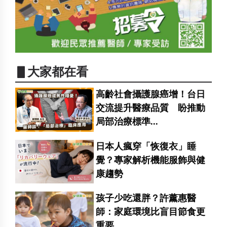
▋大家都在看
高齡社會攝護腺癌增！台日
交流提升醫療品質 盼推動
局部治療標準...
日本人瘋穿「恢復衣」睡
覺？專家解析機能服飾與健
康趨勢
孩子少吃還胖？許薰惠醫
師：家庭環境比盲目節食更
重要