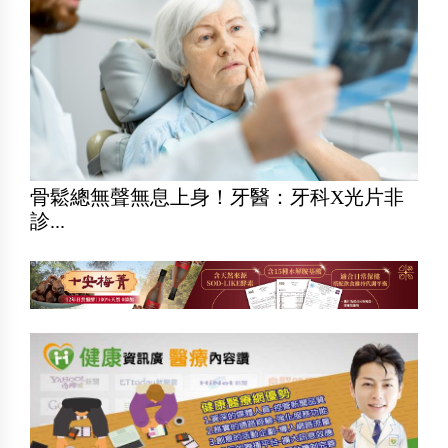
骨鬆總無聲無息上身！牙醫：牙科X光片非
診...