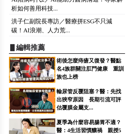
析如何善用科技...
洪子仁副院長專訪／醫療拼ESG不只減
碳！AI浪潮、人力荒...
▋編輯推薦
術後怎麼痔瘡又復發？醫點
名4族群關注肛門健康 重訓
族也上榜
輸尿管反覆阻塞？醫：先找
出狹窄原因 長期引流可評
估覆膜金屬支...
夏季為什麼容易腸胃不適？
醫：4生活習慣釀禍 親授5