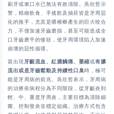
刷牙或漱口水已無法有效清除。吳欣哲示
警，精緻飲食、手搖飲及抽菸皆是牙周惡
化的推手，尤其是嚼檳榔產生的巨大咬合
力，不僅加速牙齒磨損，甚至可能造成全
口牙齒磨平的慘狀，使牙周環境陷入加速
崩壞的惡性循環。
當出現
牙齦流血、紅腫觸痛、萎縮
或
有膿
流出或是牙齒鬆動及持續性口臭
時，極可
能是牙周病的前兆。吳欣哲表示，牙周病
的治療依病程分為不同階段，從牙齦炎到
輕、中、重度牙周炎，主要目標為清除細
菌、控制發炎並穩定組織。治療方式包含