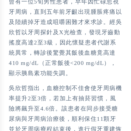
曾有一位5旬男性患者，早年因忙碌忽視
牙周病，直到五年前牙齦出現腫脹疼痛以
及陸續掉牙造成咀嚼困難才來求診。經吳
欣哲以牙周探針及X光檢查，發現牙齒動
搖度高達2至3級，因此懷疑患者代謝系
統異常，轉診後驚覺其飯後血糖竟高達
410 mg/dL（正常飯後<200 mg/dL），
顯示胰島素功能失調。
吳欣哲指出，血糖控制不佳會使牙周病機
率提升2至3倍，若加上有抽菸習慣，風
險將飆升至4.6倍。該患者在同步接受糖
尿病與牙周病治療後，順利保住11顆牙
並於牙周病療程結束後，進行假牙重建恢