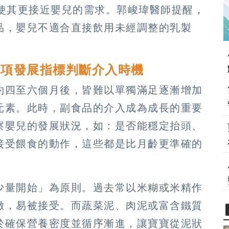
，使其更接近嬰兒的需求。郭峻瑋醫師提醒，
品，嬰兒不適合直接飲用未經調整的乳製
三項發展指標判斷介入時機
約四至六個月後，皆難以單獨滿足逐漸增加
元素。此時，副食品的介入成為成長的重要
察嬰兒的發展狀況，如：是否能穩定抬頭、
接受餵食的動作，這些都是比月齡更準確的
少量開始」為原則。過去常以米糊或米精作
緻，易被接受。而蔬菜泥、肉泥或富含鐵質
於確保營養密度並循序漸進，讓寶寶從泥狀