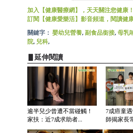
加入【健康醫療網】，天天關注您健康！LINE
訂閱【健康愛樂活】影音頻道，閱讀健
關鍵字：
嬰幼兒營養
,
副食品銜接
,
母乳
院
,
兒科
,
▋延伸閱讀
逾半兒少曾遭不當碰觸！
7成癌童
家扶：近7成求助者...
師揭家長常見