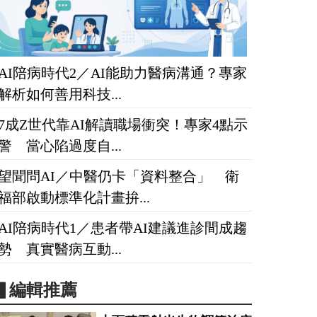
AI陪病時代2／AI能助力醫病溝通？專家
解析如何善用科技...
7成Z世代靠AI解讀職場衝突！專家4點示
警 當心陷過度自...
望聞問AI／中醫仍卡「資料整合」 衛
福部啟動標準化計畫拚...
AI陪病時代1／患者帶AI建議進診間成趨
勢 真實醫病互動...
▋編輯推薦