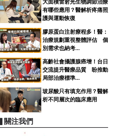
大面積雷射光生物調節治療
有哪些應用？醫解析疼痛照
護與運動恢復
膠原蛋白注射療程多！醫：
治療規劃重視整體評估 個
別需求也納考...
高齡社會攝護腺癌增！台日
交流提升醫療品質 盼推動
局部治療標準...
玻尿酸只有填充作用？醫解
析不同層次的臨床應用
▋關注我們