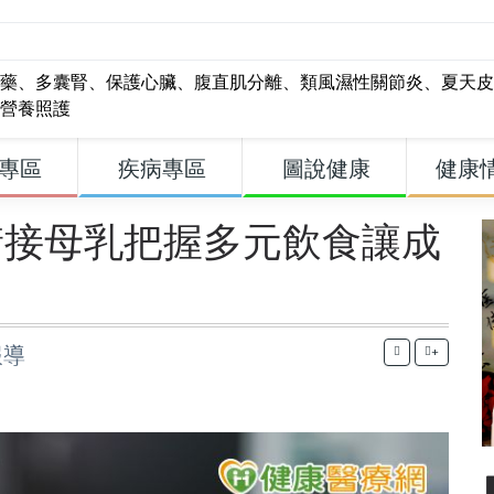
藥
、
多囊腎
、
保護心臟
、
腹直肌分離
、
類風濕性關節炎
、
夏天皮
營養照護
專區
疾病專區
圖說健康
健康
銜接母乳把握多元飲食讓成
報導
+