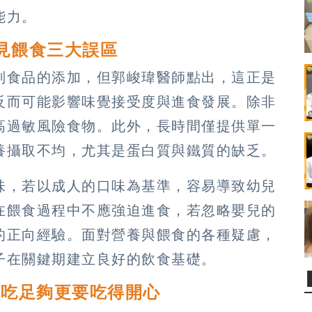
能力。
見餵食三大誤區
副食品的添加，但郭峻瑋醫師點出，這正是
反而可能影響味覺接受度與進食發展。除非
高過敏風險食物。此外，長時間僅提供單一
養攝取不均，尤其是蛋白質與鐵質的缺乏。
味，若以成人的口味為基準，容易導致幼兒
在餵食過程中不應強迫進食，若忽略嬰兒的
的正向經驗。面對營養與餵食的各種疑慮，
子在關鍵期建立良好的飲食基礎。
是吃足夠更要吃得開心