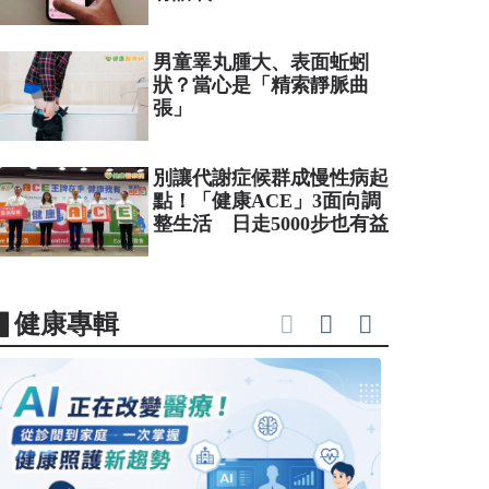
男童睪丸腫大、表面蚯蚓
狀？當心是「精索靜脈曲
張」
別讓代謝症候群成慢性病起
點！「健康ACE」3面向調
整生活 日走5000步也有益
▋健康專輯