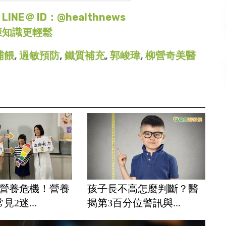
＠ ID：@healthnews
康知識更輕鬆
哺餵
,
過敏預防
,
鐵質補充
,
郭峻瑋
,
柳營奇美醫
遇營養危機！營養
孩子長不高怎麼判斷？醫
2迷...
揭第3百分位警訊與...