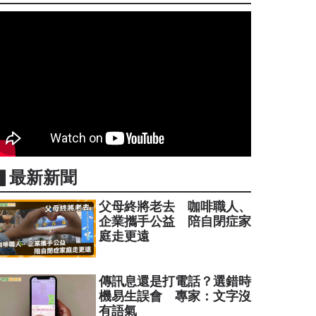
▋最新新聞
父母終將老去 咖啡職人、
企業攜手公益 陪自閉症家
庭走更遠
傳訊息還是打電話？選錯時
機易生誤會 專家：文字沒
有語氣