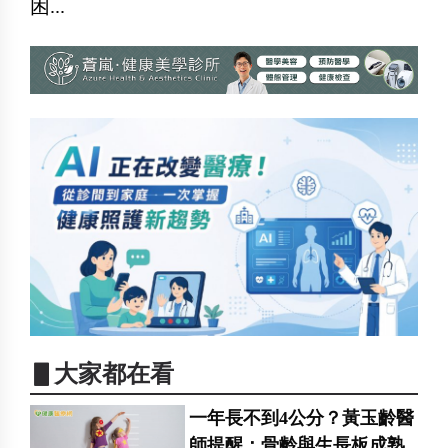
困...
▋大家都在看
一年長不到4公分？黃玉齡醫
師提醒：骨齡與生長板成熟