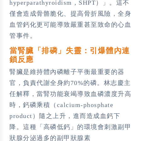
hyperparathyroidism，SHPT）」。這不
僅會造成骨骼脆化、提高骨折風險，全身
血管鈣化更可能導致嚴重甚至致命的心血
管事件。
當腎臟「排磷」失靈：引爆體內連
鎖反應
腎臟是維持體內磷離子平衡最重要的器
官，負責代謝全身約70%的磷。林志慶主
任解釋，當腎功能衰竭導致血磷濃度升高
時，鈣磷乘積（calcium-phosphate
product）隨之上升，進而造成血鈣下
降。這種「高磷低鈣」的環境會刺激副甲
狀腺分泌過多的副甲狀腺素