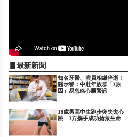
▋最新新聞
知名牙醫、演員相繼猝逝！
醫示警：中壯年族群「3原
因」易忽略心臟警訊
18歲男高中生跑步突失去心
跳 3方攜手成功搶救生命