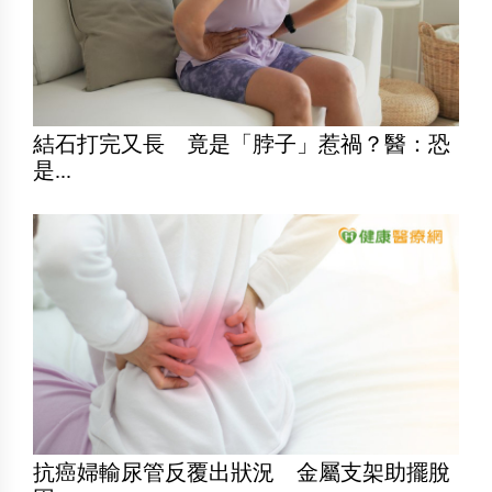
結石打完又長 竟是「脖子」惹禍？醫：恐
是...
抗癌婦輸尿管反覆出狀況 金屬支架助擺脫