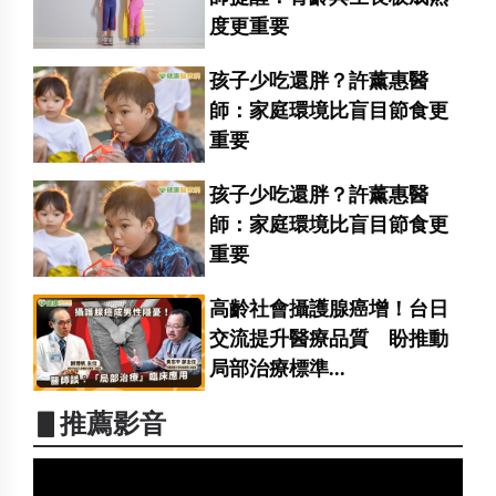
度更重要
孩子少吃還胖？許薰惠醫
師：家庭環境比盲目節食更
重要
孩子少吃還胖？許薰惠醫
師：家庭環境比盲目節食更
重要
高齡社會攝護腺癌增！台日
交流提升醫療品質 盼推動
局部治療標準...
▋推薦影音