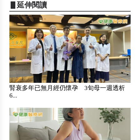
▋延伸閱讀
腎衰多年已無月經仍懷孕 3旬母一週透析
6...