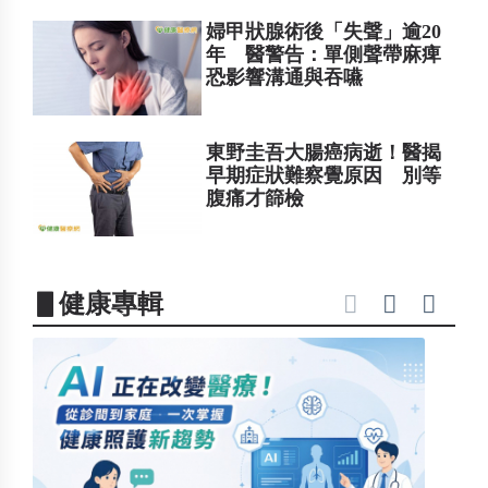
婦甲狀腺術後「失聲」逾20
年 醫警告：單側聲帶麻痺
恐影響溝通與吞嚥
東野圭吾大腸癌病逝！醫揭
早期症狀難察覺原因 別等
腹痛才篩檢
▋健康專輯