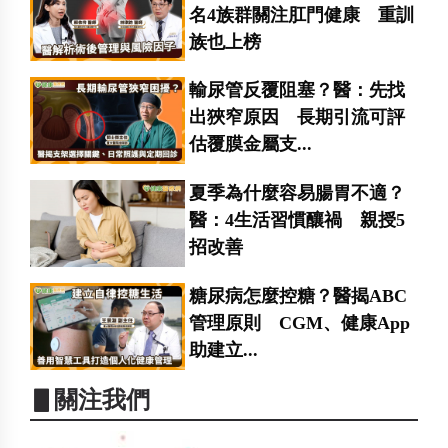
名4族群關注肛門健康 重訓
族也上榜
輸尿管反覆阻塞？醫：先找
出狹窄原因 長期引流可評
估覆膜金屬支...
夏季為什麼容易腸胃不適？
醫：4生活習慣釀禍 親授5
招改善
糖尿病怎麼控糖？醫揭ABC
管理原則 CGM、健康App
助建立...
▋關注我們